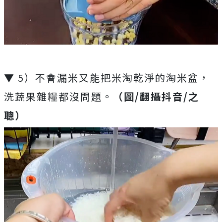
▼ 5）不會漏米又能把米淘乾淨的淘米盆，
洗蔬果雜糧都沒問題。
（圖/翻攝抖音/之
聰）