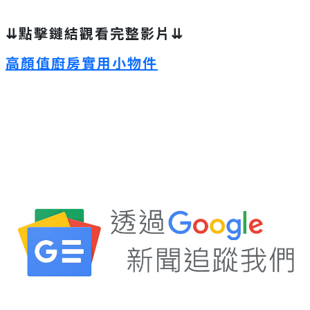
⇊點擊鏈結觀看完整影片⇊
高顏值廚房實用小物件