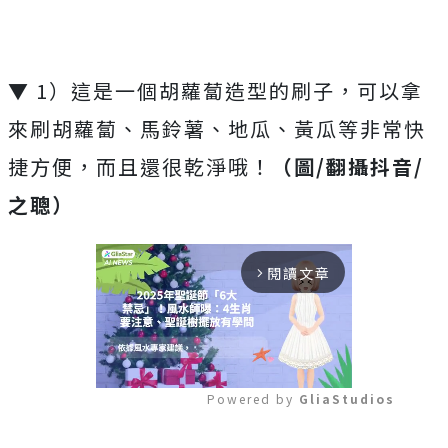
▼ 1）這是一個胡蘿蔔造型的刷子，可以拿
來刷胡蘿蔔、馬鈴薯、地瓜、黃瓜等非常快
捷方便，而且還很乾淨哦！
（圖/翻攝抖音/
之聰）
閱讀文章
arrow_forward_ios
Powered by 
GliaStudios