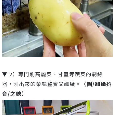
▼ 2）專門削高麗菜、甘藍等蔬菜的剝絲
器，削出來的菜絲整齊又細緻。
（圖/翻攝抖
音/之聰）