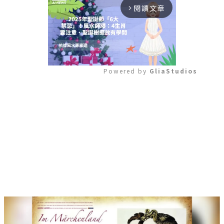
閱讀文章
arrow_forward_ios
Powered by 
GliaStudios
Mute