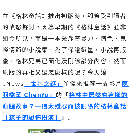
在《格林童話》推出初版時，卻曾受到讀者
的憤怒聲討，因為早期的《格林童話》並非
如今所見，而是一本充斥著暴力、情色、鬼
怪情節的小說集。為了保證銷量，小說再版
後，格林兄弟已簡化及刪除部分內容，然而
原版的真相又是怎麼樣的呢？今天讓
eNews
「世界之謎」
丫怪來推荐一支影片
陳
羽檔案 ChenYu」
的「
格林中居然有這樣的
血腥故事？一則太殘忍而被刪除的格林童話
【孩子的恐怖扮演】
」
。