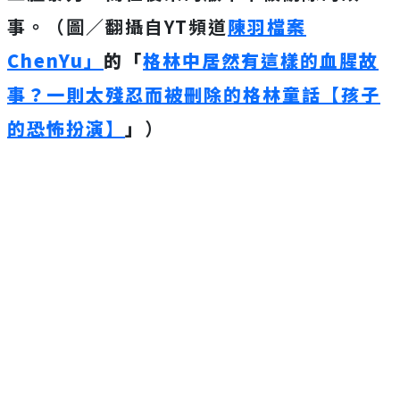
事。（圖／翻攝自YT頻道
陳羽檔案
ChenYu」
的「
格林中居然有這樣的血腥故
事？一則太殘忍而被刪除的格林童話【孩子
的恐怖扮演】
」
）