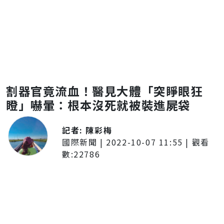
割器官竟流血！醫見大體「突睜眼狂
瞪」嚇暈：根本沒死就被裝進屍袋
記者:
陳彩梅
國際新聞
|
2022-10-07 11:55
| 觀看
數:
22786