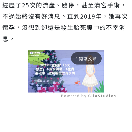
經歷了
25
次的流產、胎停，甚至清宮手術，
不過始終沒有好消息。直到
2019
年，她再次
懷孕，沒想到卻還是發生胎死腹中的不幸消
息。
閱讀文章
arrow_forward_ios
Powered by 
GliaStudios
Mute