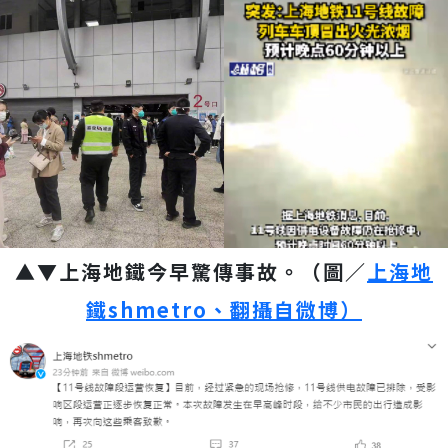
▲▼上海地鐵今早驚傳事故。（圖／
上海地
鐵
shmetro、翻攝自微博）