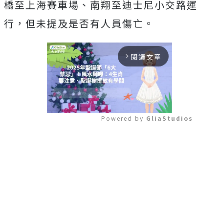
橋至上海賽車場、南翔至迪士尼小交路運
行，但未提及是否有人員傷亡。
閱讀文章
arrow_forward_ios
Powered by 
GliaStudios
Mute