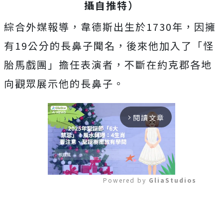
攝自推特）
綜合外媒報導，韋德斯出生於1730年，因擁
有19公分的長鼻子聞名，後來他加入了「怪
胎馬戲團」擔任表演者，不斷在約克郡各地
向觀眾展示他的長鼻子。
閱讀文章
arrow_forward_ios
Powered by 
GliaStudios
Mute