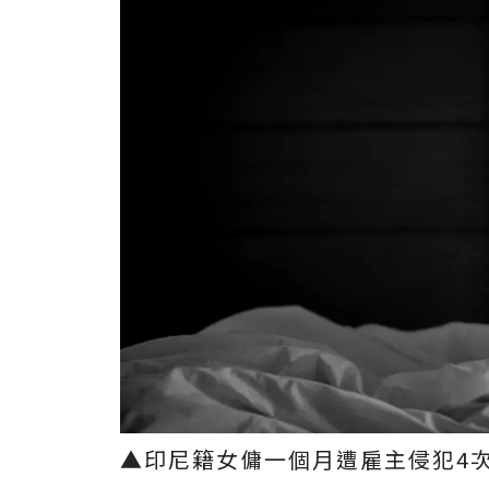
▲印尼籍女傭一個月遭雇主侵犯4次。（