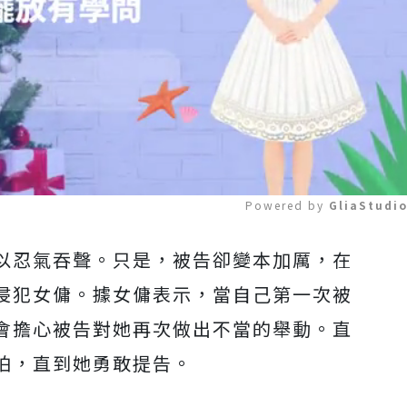
Powered by 
GliaStudi
以忍氣吞聲。只是，被告卻變本加厲，在
Mute
侵犯女傭。據女傭表示，當自己第一次被
會擔心被告對她再次做出不當的舉動。直
怕，直到她勇敢提告。