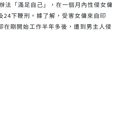
辦法「滿足自己」，在一個月內性侵女傭
及
24
下鞭刑。據了解，受害女傭來自印
卻在剛開始工作半年多後，遭到男主人侵