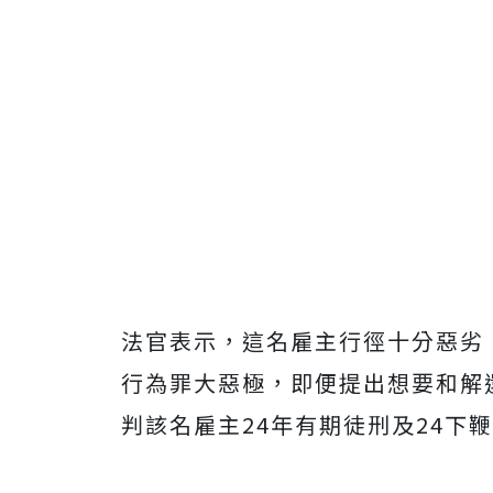
法官表示，這名雇主行徑十分惡劣
行為罪大惡極，即便提出想要和解
判該名雇主
24
年有期徒刑及
24
下鞭