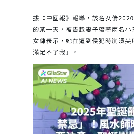
據《中國報》報導，該名女傭
2020
的某一天，被告趁妻子帶著兩名小
女傭表示，她在遭到侵犯時崩潰尖
滿足不了我」。