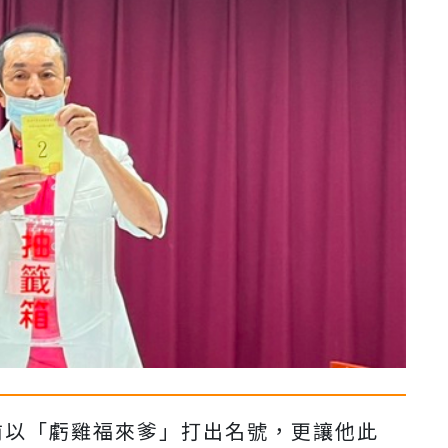
前以「虧雞福來爹」打出名號，更讓他此