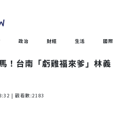
會
政治
財經
生活
國際
落馬！台南「虧雞福來爹」林義
8:32
| 觀看數:
2183