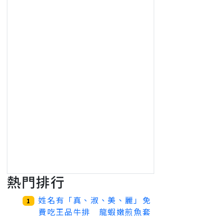
熱門排行
姓名有「真、淑、美、麗」免
1
費吃王品牛排 龍蝦嫩煎魚套