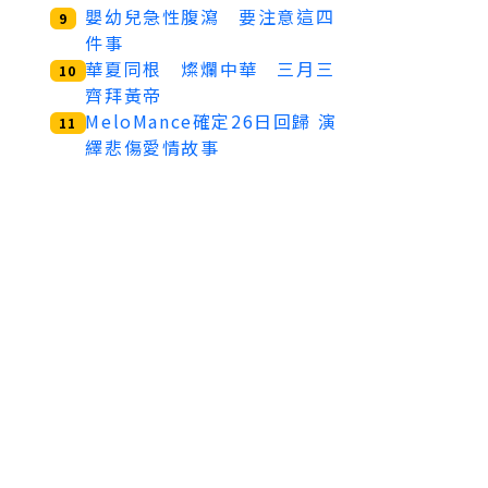
嬰幼兒急性腹瀉 要注意這四
9
件事
華夏同根 燦爛中華 三月三
10
齊拜黃帝
MeloMance確定26日回歸 演
11
繹悲傷愛情故事