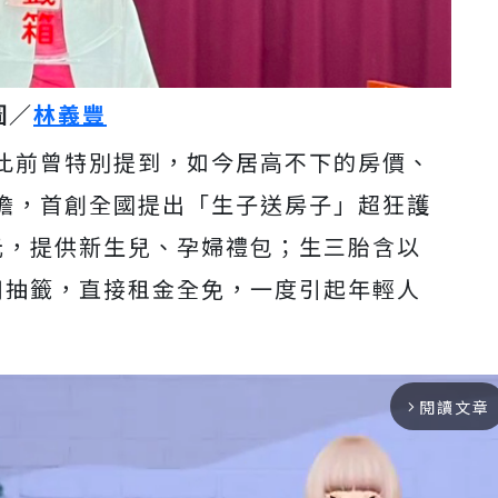
圖／
林義豐
此前曾特別提到，如今居高不下的房價、
擔，首創全國提出「生子送房子」超狂護
元，提供新生兒、孕婦禮包；生三胎含以
用抽籤，直接租金全免，一度引起年輕人
閱讀文章
arrow_forward_ios