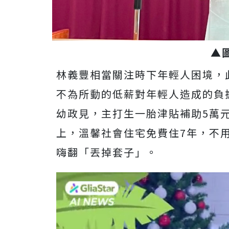
▲
林義豐相當關注時下年輕人困境，
不為所動的低薪對年輕人造成的負
幼政見，主打生一胎津貼補助5萬
上，溫馨社會住宅免費住7年，不
嗨翻「丟掉套子」。