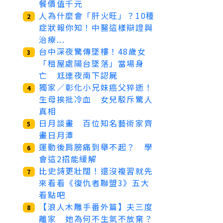
餐價值千元
人為什麼會「肝火旺」？10種
2
症狀報你知！中醫這樣辯證與
治療...
台中深夜驚傳墜樓！48歲女
3
「租屋處陽台墜落」當場身
亡 尪連夜南下認屍
獨家／彰化小兄妹癌父猝逝！
4
生母挨批冷血 女兒駁斥驚人
真相
日月談畫 百位知名藝術家齊
5
畫日月潭
運動後肩膀痛到舉不起？ 學
6
會這2招能緩解
比史詩更壯闊！還沒複習就先
7
來看看《復仇者聯盟3》五大
看點吧
【浪人木雕手番外篇】夫三度
8
離家 她為何不生氣不放棄？