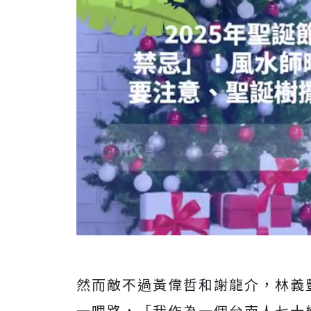
然而敵不過黃偉哲和謝龍介，林義
一哩路，「我作為一個台南人七十