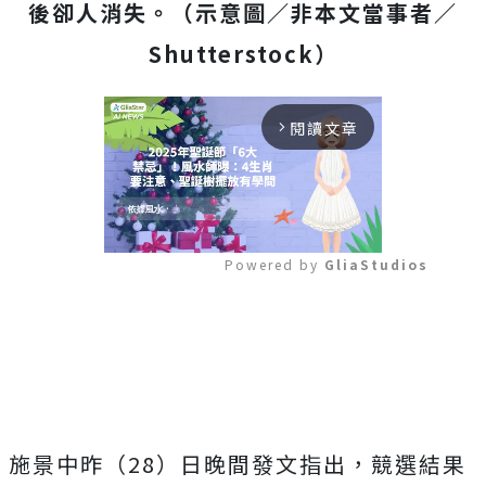
後卻人消失。（示意圖／非本文當事者／
Shutterstock）
閱讀文章
arrow_forward_ios
Powered by 
GliaStudios
Mute
施景中昨（28）日晚間發文指出，競選結果