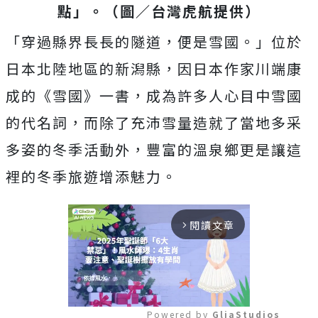
點」。（圖／台灣虎航提供）
「穿過縣界長長的隧道，便是雪國。」位於
日本北陸地區的新潟縣，因日本作家川端康
成的《雪國》一書，成為許多人心目中雪國
的代名詞，而除了充沛雪量造就了當地多采
多姿的冬季活動外，豐富的溫泉鄉更是讓這
裡的冬季旅遊增添魅力。
閱讀文章
arrow_forward_ios
Powered by 
GliaStudios