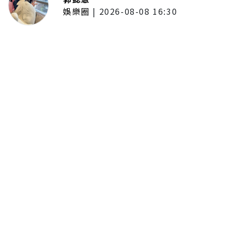
娛樂圈
|
2026-08-08 16:30
林子閎客串足球員跑到快暈倒！體
會當球員不容易 林亭莉爆程予希
「私下暖舉」