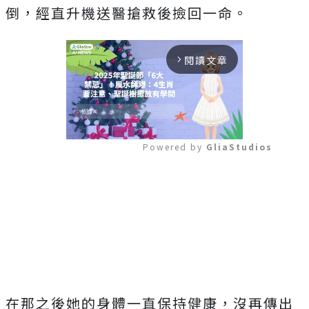
倒，經直升機送醫搶救後撿回一命。
閱讀文章
arrow_forward_ios
Powered by 
GliaStudios
Mute
在那之後她的身體一直保持健康，沒再傳出