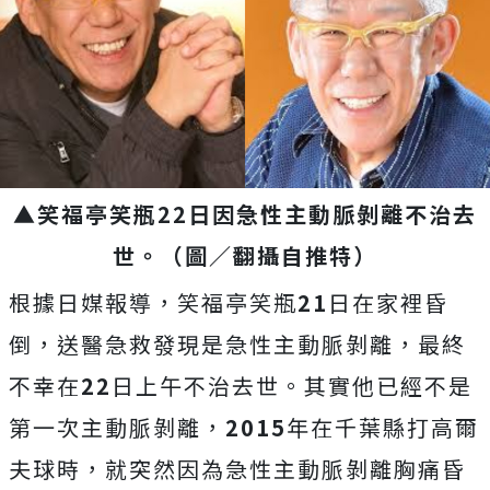
▲笑福亭笑瓶22日因急性主動脈剝離不治去
世。（圖／翻攝自推特）
根據日媒報導，笑福亭笑瓶
21
日在家裡昏
倒，送醫急救發現是急性主動脈剝離，最終
不幸在
22
日上午不治去世。其實他已經不是
第一次主動脈剝離，
2015
年在千葉縣打高爾
夫球時，就突然因為急性主動脈剝離胸痛昏