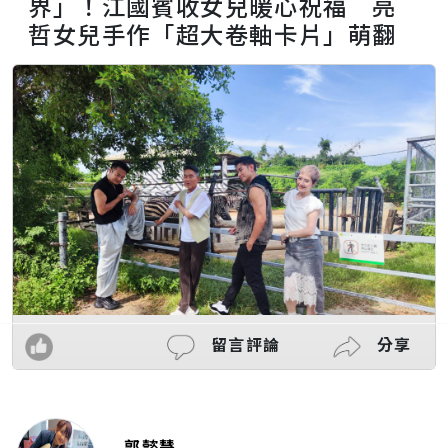
界」！江國賓收女兒暖心祝福 亮
哲女兒手作「超大卷軸卡片」萌翻
留言評論
分享
郭懿慧