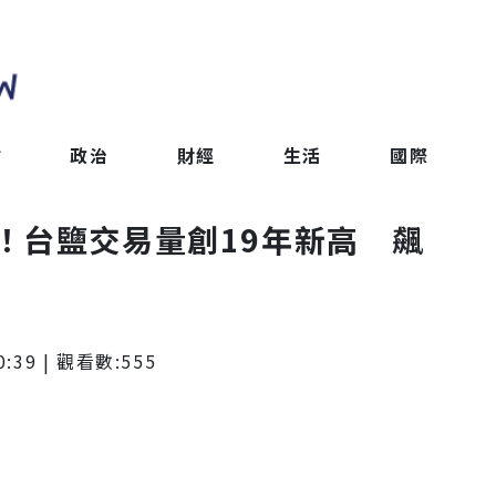
會
政治
財經
生活
國際
！台鹽交易量創19年新高 飆
0:39
| 觀看數:
555