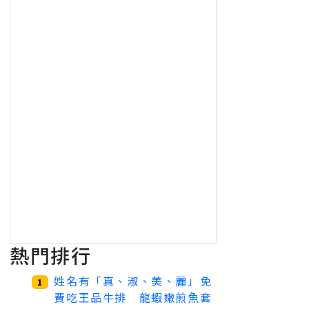
熱門排行
姓名有「真、淑、美、麗」免
1
費吃王品牛排 龍蝦嫩煎魚套