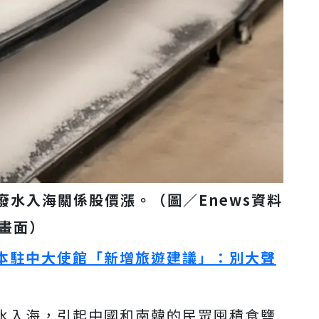
廢水入海關係股價漲。
（圖／
Enews
資料
畫面）
本駐中大使館「新增旅遊建議」：別大聲
水入海，引起中國和南韓的民眾囤積食鹽