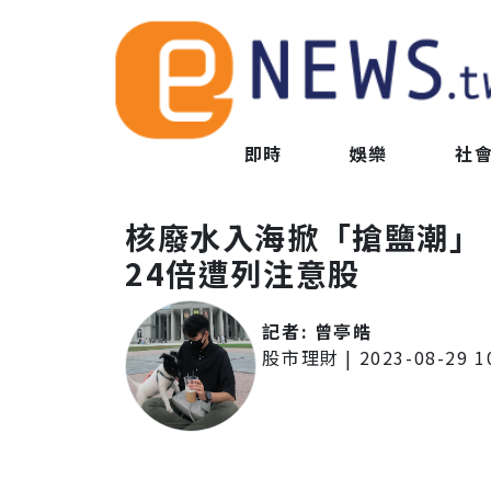
即時
娛樂
社
核廢水入海掀「搶鹽潮」
24倍遭列注意股
記者:
曾亭皓
股市理財
|
2023-08-29 1