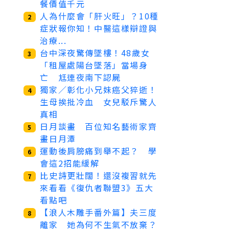
餐價值千元
人為什麼會「肝火旺」？10種
2
症狀報你知！中醫這樣辯證與
治療...
台中深夜驚傳墜樓！48歲女
3
「租屋處陽台墜落」當場身
亡 尪連夜南下認屍
獨家／彰化小兄妹癌父猝逝！
4
生母挨批冷血 女兒駁斥驚人
真相
日月談畫 百位知名藝術家齊
5
畫日月潭
運動後肩膀痛到舉不起？ 學
6
會這2招能緩解
比史詩更壯闊！還沒複習就先
7
來看看《復仇者聯盟3》五大
看點吧
【浪人木雕手番外篇】夫三度
8
離家 她為何不生氣不放棄？