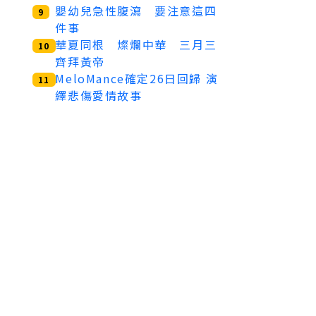
嬰幼兒急性腹瀉 要注意這四
9
件事
華夏同根 燦爛中華 三月三
10
齊拜黃帝
MeloMance確定26日回歸 演
11
繹悲傷愛情故事