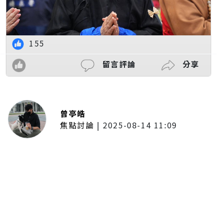
155
留言評論
分享
曾亭皓
焦點討論
|
2025-08-14 11:09
普發一萬現金拍板！最快公布後1個
月開放領取 7個月內完成