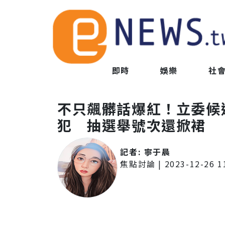
即時
娛樂
社
不只飆髒話爆紅！立委候
犯 抽選舉號次還掀裙
記者:
寧于晨
焦點討論
|
2023-12-26 1