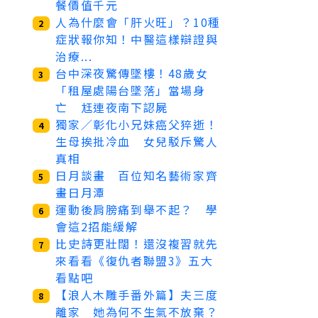
餐價值千元
人為什麼會「肝火旺」？10種
2
症狀報你知！中醫這樣辯證與
治療...
台中深夜驚傳墜樓！48歲女
3
「租屋處陽台墜落」當場身
亡 尪連夜南下認屍
獨家／彰化小兄妹癌父猝逝！
4
生母挨批冷血 女兒駁斥驚人
真相
日月談畫 百位知名藝術家齊
5
畫日月潭
運動後肩膀痛到舉不起？ 學
6
會這2招能緩解
比史詩更壯闊！還沒複習就先
7
來看看《復仇者聯盟3》五大
看點吧
【浪人木雕手番外篇】夫三度
8
離家 她為何不生氣不放棄？