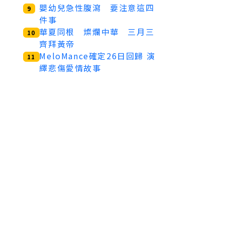
嬰幼兒急性腹瀉 要注意這四
9
件事
華夏同根 燦爛中華 三月三
10
齊拜黃帝
MeloMance確定26日回歸 演
11
繹悲傷愛情故事