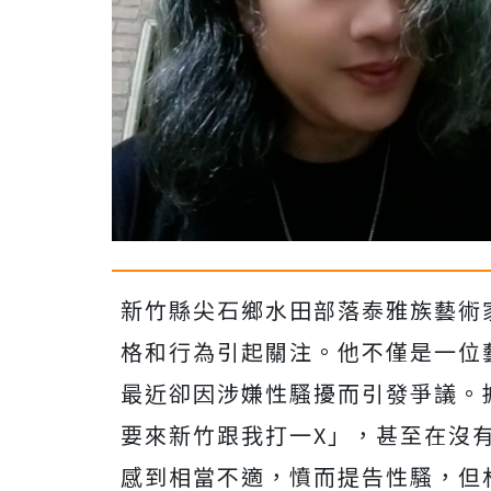
新竹縣尖石鄉水田部落泰雅族藝術家林
格和行為引起關注。他不僅是一位
最近卻因涉嫌性騷擾而引發爭議。
要來新竹跟我打一X」，甚至在沒
感到相當不適，憤而提告性騷，但