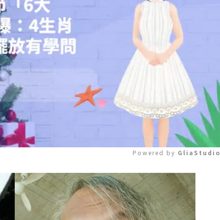
Powered by 
GliaStudi
Mute