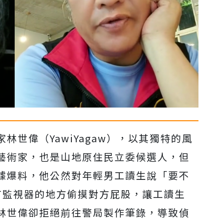
世偉（YawiYagaw），以其獨特的風
藝術家，也是山地原住民立委候選人，但
據爆料，他公然對年輕男工讀生說「要不
有監視器的地方偷摸對方屁股，讓工讀生
林世偉卻拒絕前往警局製作筆錄，導致偵