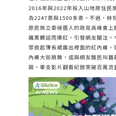
2016年與2022年投入山地原
為2247票與1500多票。不過
，林
原民族立委候選人的政見高峰會上
飆罵髒話而爆紅，引發網友關注。
眾掀起薄長裙露出裡面的紅內褲，
內褲大街跳舞，或與網友酸民叫囂
蹤，單支影片觀看紀錄突破百萬流