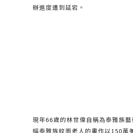
辦進度遭到延宕。
現年66歲的林世偉自稱為泰雅族
幅泰雅族紋面老人的畫作以150