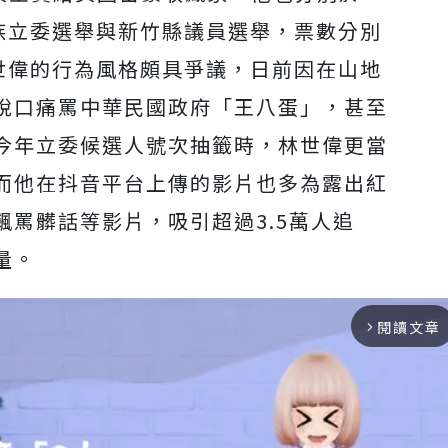
住民族立委選舉與新竹縣議員選舉，票數分別
世偉的行為風格頗具爭議，日前因在山地
脫口痛罵中華民國政府「王八蛋」，甚至
今年立委候選人號次抽籤時，林世偉更當
而
他在抖音平台上傳的影片也多為露出紅
飆罵髒話等影片，
吸引超過3.5萬人追
量。
閱讀文章
arrow_forward_ios