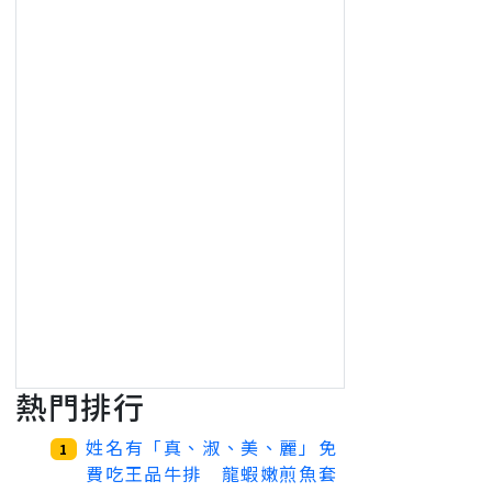
熱門排行
姓名有「真、淑、美、麗」免
1
費吃王品牛排 龍蝦嫩煎魚套