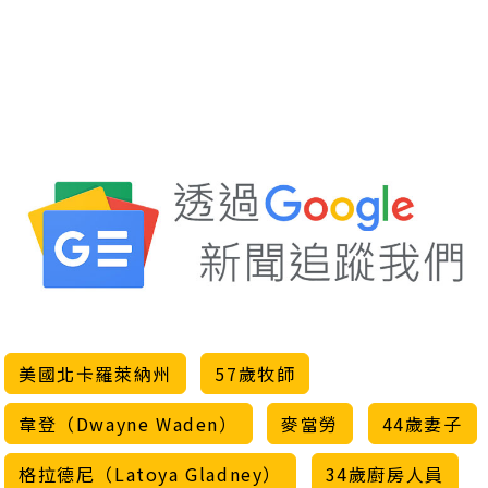
美國北卡羅萊納州
57歲牧師
韋登（Dwayne Waden）
麥當勞
44歲妻子
格拉德尼（Latoya Gladney）
34歲廚房人員