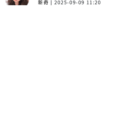
新奇
|
2025-09-09 11:20
東京陷蟑螂惡夢！美洲蟑螂體型
大、食量驚人 「單性繁殖」恐釀
全面爆發
179