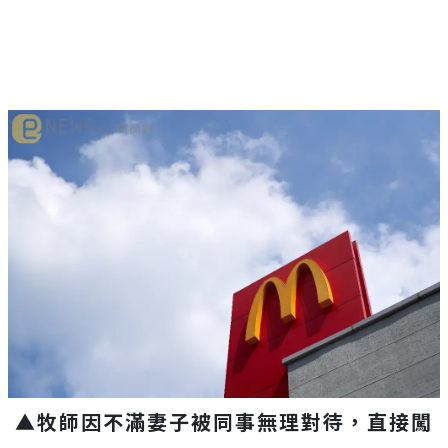
▲牧師因不滿妻子被同事無理對待，直接闖