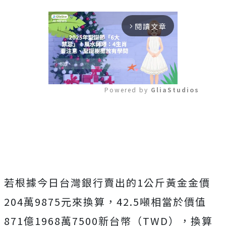
閱讀文章
arrow_forward_ios
Powered by 
GliaStudios
Mute
若根據今日台灣銀行賣出的1公斤黃金金價
204萬9875元來換算，42.5噸相當於價值
871億1968萬7500新台幣（TWD），換算