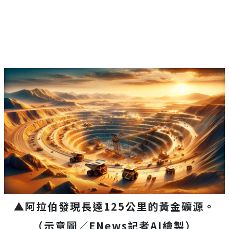
▲
阿拉伯發現長達125公里的黃金礦源。
（示意圖／
ENews
記者
AI
繪製）