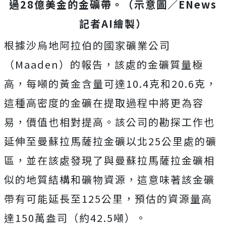
過28億美金的金礦帶。
（示意圖／
ENews
記者
AI
繪製）
根據沙烏地阿拉伯的國家礦業公司
（Maaden）的報告，該處的金礦質量極
高，每噸的黃金含量可達10.4克和20.6克，
這種高密度的金礦在提取過程中將更為容
易，價值也相對提高。該公司的勘探工作也
延伸至曼蘇拉馬薩拉金礦以北25公里處的礦
區，並在該處發現了與曼蘇拉馬薩拉金礦相
似的地質結構和礦物資源，這意味著該金礦
帶有可能延長至125公里，預估的資源量高
達150萬盎司（約42.5噸）。