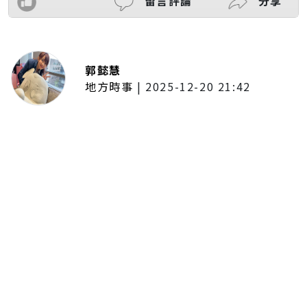
留言評論
分享
郭懿慧
地方時事
|
2025-12-20 21:42
捷運無差別攻擊事件後社會齊哀
悼 北捷暫關燈飾、民眾自發獻花
追思