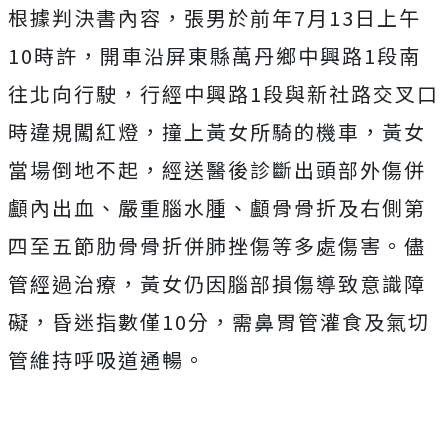
根據判決書內容，張男於前年7月13日上午
10時許，開車沿屏東縣萬丹鄉中興路1段南
往北向行駛，行經中興路1段與新社路交叉口
時違規闖紅燈，撞上黃女所騎的機車，
黃女
當場倒地不起，經送醫後診斷出頭部外傷併
顱內出血、嚴重腦水腫、顱骨骨折及右側第
四至五節肋骨骨折併肺挫傷等多處傷害。儘
管經過治療，黃女仍因腦部損傷導致意識障
礙，昏迷指數僅10分，需鼻胃管灌食及氣切
管維持呼吸道通暢。