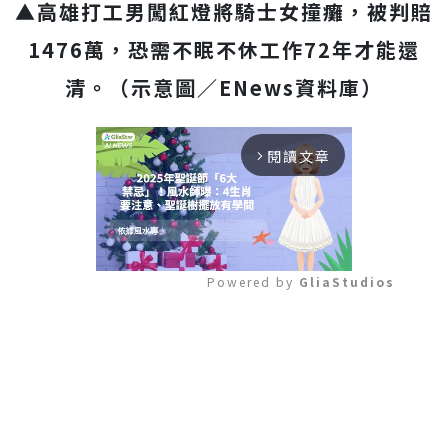
▲高雄打工男闖紅燈將騎士女撞癱，被判賠
1476萬，恐需不眠不休工作72年才能還
清。
（示意圖／ENews資料庫）
閱讀文章
arrow_forward_ios
Powered by 
GliaStudios
Mute