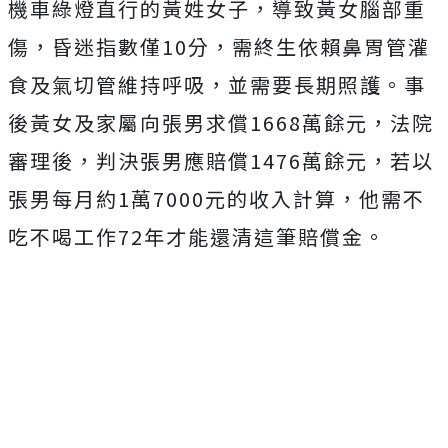
機車綠燈直行的黃姓女子，導致黃女腦部重
傷，昏迷指數僅10分，需終生依賴鼻胃管灌
食及氣切管維持呼吸，並需要長期照護。
事
後黃女及家屬向張
男求償1668萬餘元，法院
審理後，判決張男應賠償1476萬餘元，若以
張男每月約1萬7000元的收入計算，他需不
吃不喝工作72年才能還清這筆賠償金。