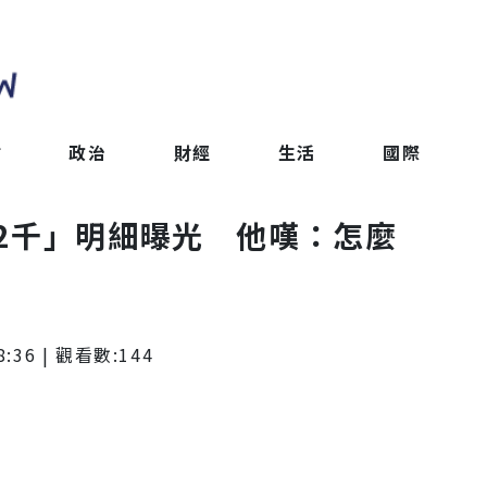
會
政治
財經
生活
國際
2千」明細曝光 他嘆：怎麼
8:36
| 觀看數:
144