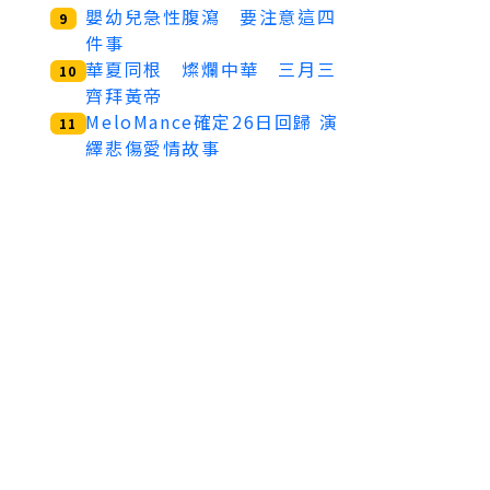
嬰幼兒急性腹瀉 要注意這四
9
件事
華夏同根 燦爛中華 三月三
10
齊拜黃帝
MeloMance確定26日回歸 演
11
繹悲傷愛情故事