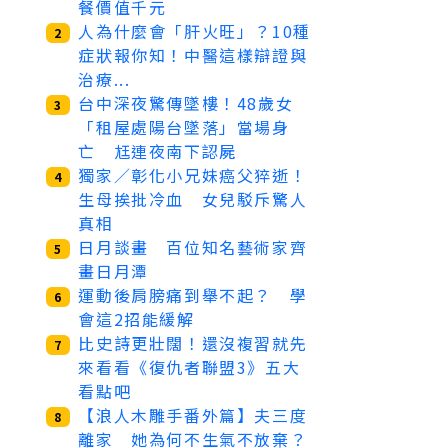
餐價值千元
人為什麼會「肝火旺」？10種
2
症狀報你知！中醫這樣辯證與
治療...
台中深夜驚傳墜樓！48歲女
3
「租屋處陽台墜落」當場身
亡 尪連夜南下認屍
獨家／彰化小兄妹癌父猝逝！
4
生母挨批冷血 女兒駁斥驚人
真相
日月談畫 百位知名藝術家齊
5
畫日月潭
運動後肩膀痛到舉不起？ 學
6
會這2招能緩解
比史詩更壯闊！還沒複習就先
7
來看看《復仇者聯盟3》五大
看點吧
【浪人木雕手番外篇】夫三度
8
離家 她為何不生氣不放棄？