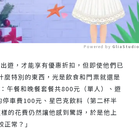
Powered by 
GliaStudi
日出遊，才能享有優惠折扣，但即使他們已
Mute
什麼特別的東西，光是飲食和門票就還是
費：午餐和晚餐套餐共800元（單人）、遊
的停車費100元、星巴克飲料（第二杯半
。這樣的花費仍然讓他感到驚訝，於是他上
較正常？」