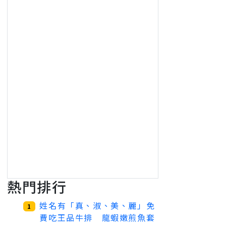
熱門排行
姓名有「真、淑、美、麗」免
1
費吃王品牛排 龍蝦嫩煎魚套