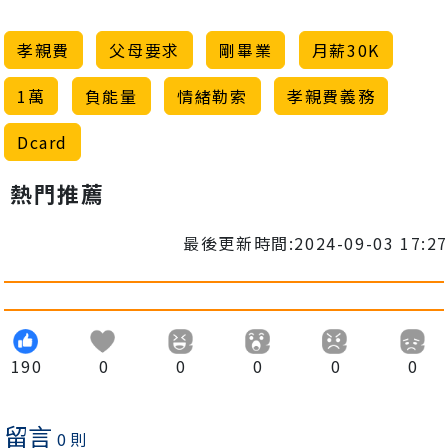
孝親費
父母要求
剛畢業
月薪30K
1萬
負能量
情緒勒索
孝親費義務
Dcard
熱門推薦
最後更新時間:2024-09-03 17:27
190
0
0
0
0
0