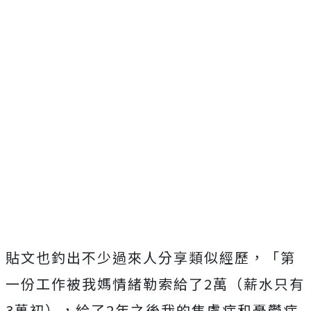
貼文也釣出不少過來人分享類似經歷，「第
一份工作被我媽情緒勒索給了2萬（薪水只有
3萬初），給了2年之後我的焦慮症和憂鬱症