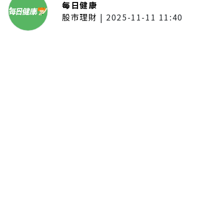
每日健康
股市理財
|
2025-11-11 11:40
「夢想新聲音」登場福建 朱建楷
奪冠展新秀風采
留言評論
分享