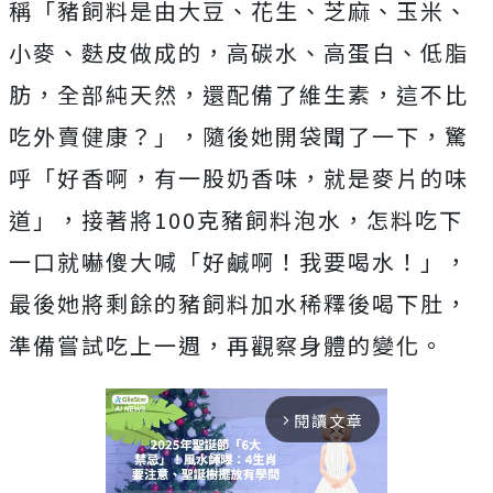
稱「豬飼料是由大豆、花生、芝麻、玉米、
小麥、麩皮做成的，高碳水、高蛋白、低脂
肪，全部純天然，還配備了維生素，這不比
吃外賣健康？」，隨後她開袋聞了一下，驚
呼「好香啊，有一股奶香味，就是麥片的味
道」，接著將100克豬飼料泡水，怎料吃下
一口就嚇傻大喊「好鹹啊！我要喝水！」，
最後她將剩餘的豬飼料加水稀釋後喝下肚，
準備嘗試吃上一週，再觀察身體的變化。
閱讀文章
arrow_forward_ios