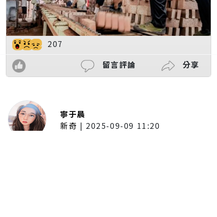
207
留言評論
分享
寧于晨
新奇
|
2025-09-09 11:20
東京陷蟑螂惡夢！美洲蟑螂體型
大、食量驚人 「單性繁殖」恐釀
全面爆發