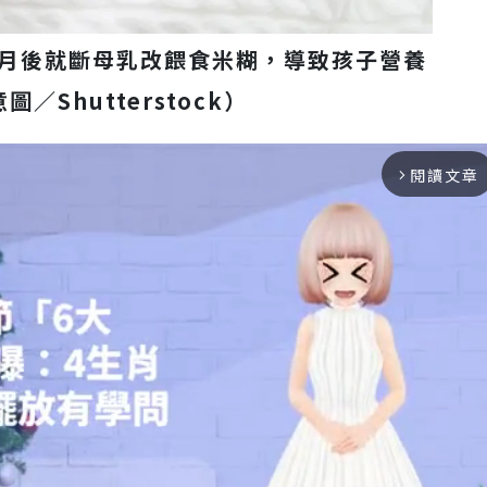
月後就斷母乳改餵食米糊，導致孩子營養
／Shutterstock）
閱讀文章
arrow_forward_ios