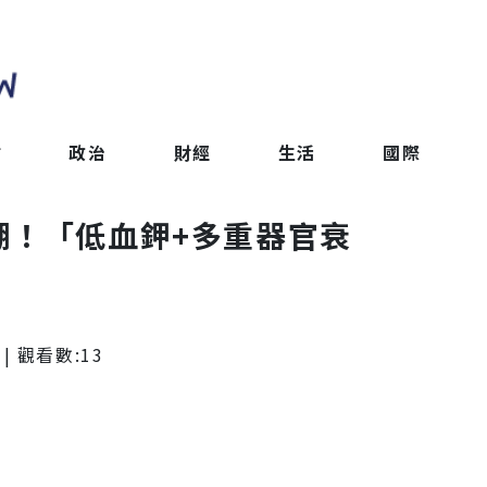
會
政治
財經
生活
國際
糊！「低血鉀+多重器官衰
| 觀看數:
13