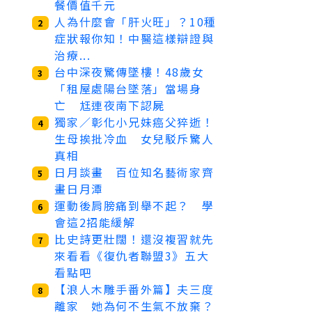
餐價值千元
人為什麼會「肝火旺」？10種
2
症狀報你知！中醫這樣辯證與
治療...
台中深夜驚傳墜樓！48歲女
3
「租屋處陽台墜落」當場身
亡 尪連夜南下認屍
獨家／彰化小兄妹癌父猝逝！
4
生母挨批冷血 女兒駁斥驚人
真相
日月談畫 百位知名藝術家齊
5
畫日月潭
運動後肩膀痛到舉不起？ 學
6
會這2招能緩解
比史詩更壯闊！還沒複習就先
7
來看看《復仇者聯盟3》五大
看點吧
【浪人木雕手番外篇】夫三度
8
離家 她為何不生氣不放棄？