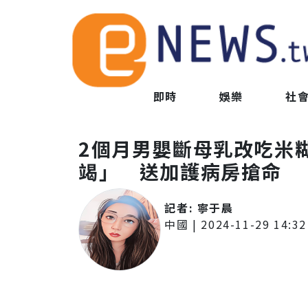
即時
娛樂
社
2個月男嬰斷母乳改吃米
竭」 送加護病房搶命
記者:
寧于晨
中國
|
2024-11-29 14:32