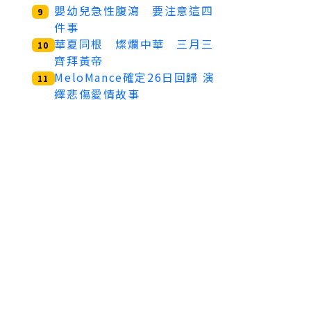
嬰幼兒急性腹瀉 要注意這四
9
件事
華夏同根 燦爛中華 三月三
10
齊拜黃帝
MeloMance確定26日回歸 演
11
繹悲傷愛情故事