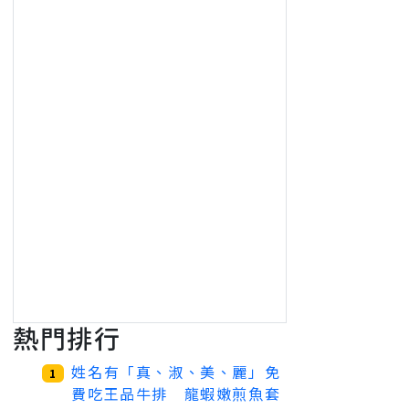
熱門排行
姓名有「真、淑、美、麗」免
1
費吃王品牛排 龍蝦嫩煎魚套