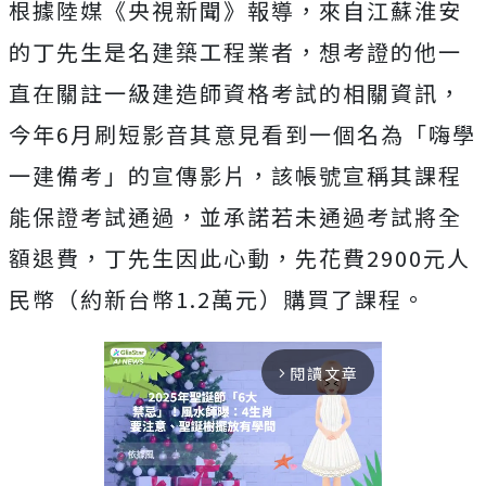
根據陸媒《央視新聞》報導，來自江蘇淮安
的丁先生是名
建築工程業者，想考證的他一
直在關註一級建造師資格考試的相關資訊，
今年
6月刷短影音其意見看到一個名為「嗨學
一建備考」的宣傳影片，
該帳號宣稱其課程
能保證考試通過，並承諾若未通過考試將全
額退費，丁先生因此心動，先花費2900元人
民幣（約新台幣1.2萬元）購買了課程。
閱讀文章
arrow_forward_ios