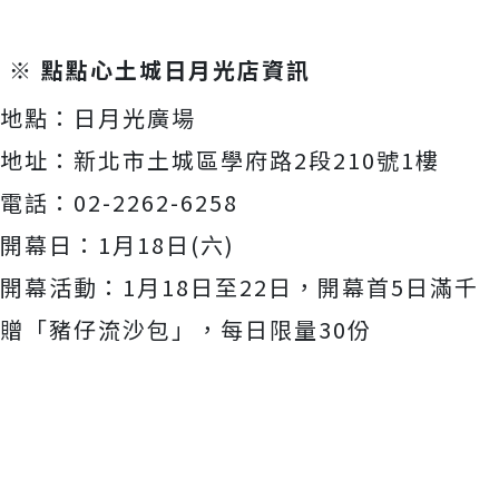
※
點點心土城日月光店資訊
地點：日月光廣場
地址：新北市土城區學府路
2
段
210
號
1
樓
電話：
02-2262-6258
開幕日：
1
月
18
日
(
六
)
開幕活動：
1
月
18
日至
22
日，開幕首
5
日滿千
贈「豬仔流沙包」
，每日限量
30
份