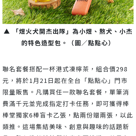
▲ 「煜火犬開杰出隊」為小煜、熬犬、小杰
的特色造型包。
（圖／點點心）
聯名套餐搭配一杯港式凍檸茶，組合價298
元，將於1月21日起在全台「點點心」門市
限量販售。凡購買任一款聯名套餐，單筆消
費滿千元並完成指定打卡任務，即可獲得棒
棒堂獨家6棒盲卡乙張，點兩份贈兩張，以此
類推。這場集結美味、創意與趣味的話題新