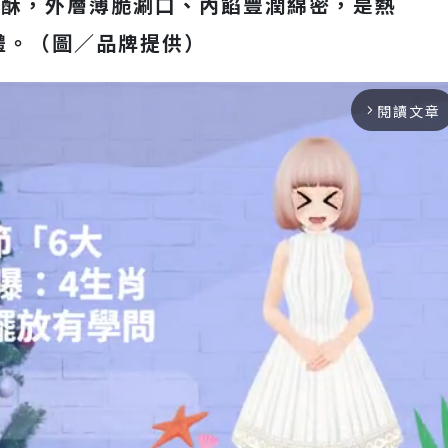
黃酥，外層薄脆涮口、內餡豐潤綿密，是熱
禮。（圖／品牌提供）
閱讀文章
arrow_forward_ios