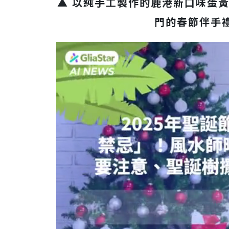
▲ 以純手工製作的鹿港新口味蛋
門的春節伴手