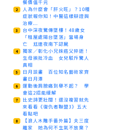
餐價值千元
人為什麼會「肝火旺」？10種
2
症狀報你知！中醫這樣辯證與
治療...
台中深夜驚傳墜樓！48歲女
3
「租屋處陽台墜落」當場身
亡 尪連夜南下認屍
獨家／彰化小兄妹癌父猝逝！
4
生母挨批冷血 女兒駁斥驚人
真相
日月談畫 百位知名藝術家齊
5
畫日月潭
運動後肩膀痛到舉不起？ 學
6
會這2招能緩解
比史詩更壯闊！還沒複習就先
7
來看看《復仇者聯盟3》五大
看點吧
【浪人木雕手番外篇】夫三度
8
離家 她為何不生氣不放棄？