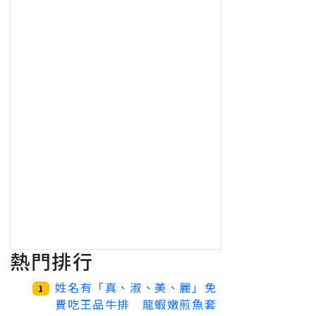
熱門排行
姓名有「真、淑、美、麗」免
1
費吃王品牛排 龍蝦嫩煎魚套