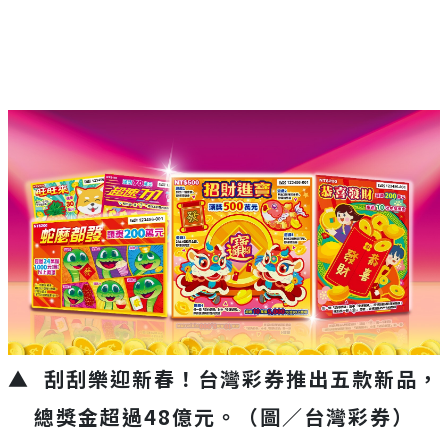
▲ 刮刮樂迎新春！台灣彩券推出五款新品，
總獎金超過48億元。（圖／台灣彩券）