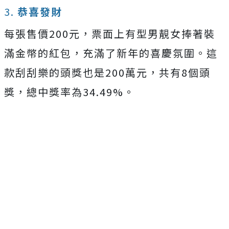
3.
恭喜發財
每張售價200元，票面上有型男靚女捧著裝
滿金幣的紅包，充滿了新年的喜慶氛圍。這
款刮刮樂的頭獎也是200萬元，共有8個頭
獎，總中獎率為34.49%。