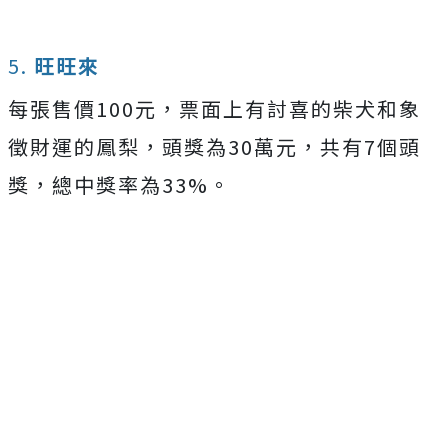
5.
旺旺來
每張售價100元，票面上有討喜的柴犬和象
徵財運的鳳梨，頭獎為30萬元，共有7個頭
獎，總中獎率為33%。