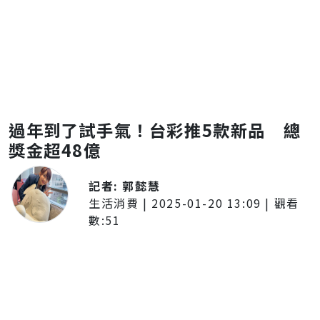
過年到了試手氣！台彩推5款新品 總
獎金超48億
記者:
郭懿慧
生活消費
|
2025-01-20 13:09
| 觀看
數:
51