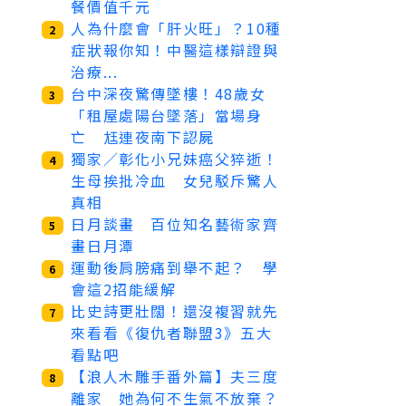
餐價值千元
人為什麼會「肝火旺」？10種
2
症狀報你知！中醫這樣辯證與
治療...
台中深夜驚傳墜樓！48歲女
3
「租屋處陽台墜落」當場身
亡 尪連夜南下認屍
獨家／彰化小兄妹癌父猝逝！
4
生母挨批冷血 女兒駁斥驚人
真相
日月談畫 百位知名藝術家齊
5
畫日月潭
運動後肩膀痛到舉不起？ 學
6
會這2招能緩解
比史詩更壯闊！還沒複習就先
7
來看看《復仇者聯盟3》五大
看點吧
【浪人木雕手番外篇】夫三度
8
離家 她為何不生氣不放棄？