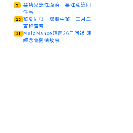
嬰幼兒急性腹瀉 要注意這四
9
件事
華夏同根 燦爛中華 三月三
10
齊拜黃帝
MeloMance確定26日回歸 演
11
繹悲傷愛情故事