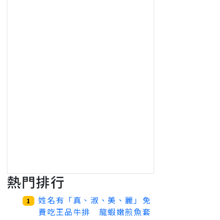
熱門排行
姓名有「真、淑、美、麗」免
1
費吃王品牛排 龍蝦嫩煎魚套