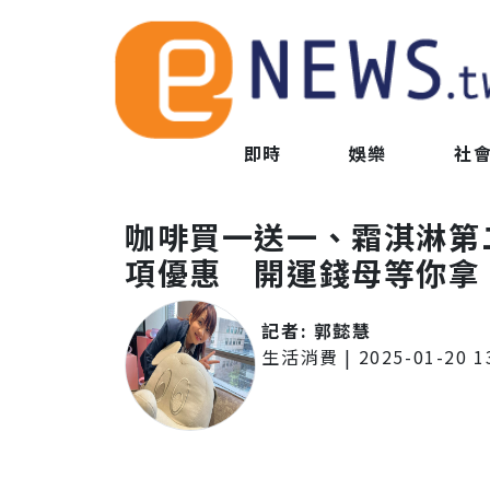
即時
娛樂
社
咖啡買一送一、霜淇淋第
項優惠 開運錢母等你拿
記者:
郭懿慧
生活消費
|
2025-01-20 1