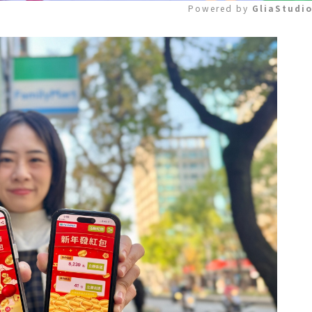
Powered by 
GliaStudi
Mute