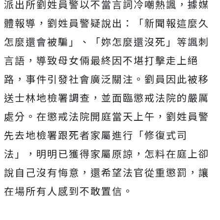
派出所劉姓員警以不當言詞冷嘲熱諷，據媒
體報導，劉姓員警疑說出：「新聞報這麼久
怎麼還會被騙」、「妳怎麼還沒死」等諷刺
言語，導致
母女倆最終因不堪打擊走上絕
路，
事件引發社會廣泛關注。劉員因此被移
送士林地檢署調查，並面臨懲戒法院的嚴厲
處分。在懲戒法院開庭當天上午，劉姓員警
先去地檢署跟死者家屬進行「修復式司
法」，明明已獲得家屬原諒，怎料在庭上卻
說自己沒有悔意，
還希望法官從重懲罰，讓
在場所有人感到不敢置信。