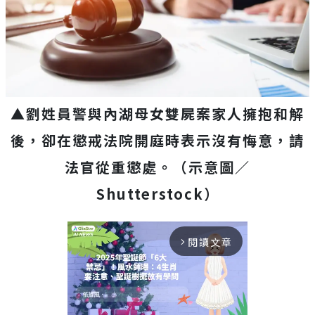
▲劉姓員警與內湖母女雙屍案家人擁抱和解
後，卻在懲戒法院開庭時表示沒有悔意，請
法官從重懲處。（示意圖／
Shutterstock）
閱讀文章
arrow_forward_ios