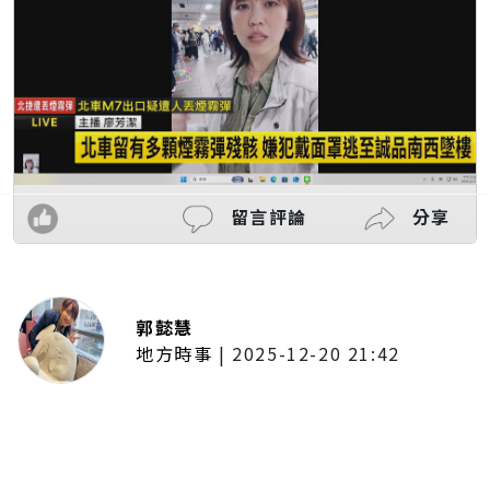
留言評論
分享
郭懿慧
地方時事
|
2025-12-20 21:42
捷運無差別攻擊事件後社會齊哀
悼 北捷暫關燈飾、民眾自發獻花
追思