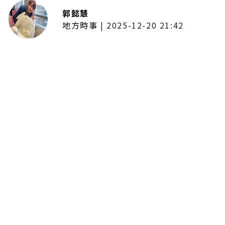
郭懿慧
地方時事
|
2025-12-20 21:42
捷運無差別攻擊事件後社會齊哀
悼 北捷暫關燈飾、民眾自發獻花
追思