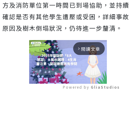
方及消防單位第一時間已到場協助，並持續
確認是否有其他學生遭壓或受困，詳細事故
原因及樹木倒塌狀況，仍待進一步釐清。
閱讀文章
arrow_forward_ios
Powered by 
GliaStudios
Mute