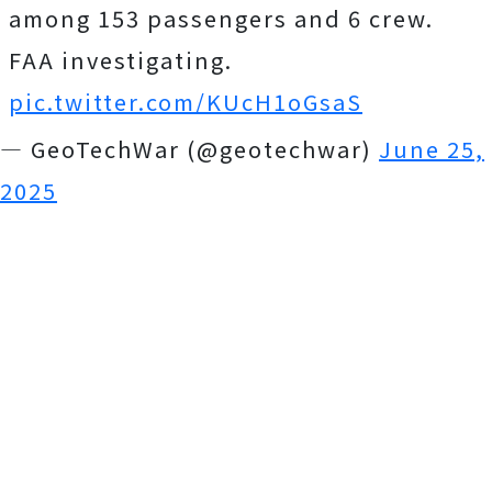
among 153 passengers and 6 crew.
FAA investigating.
pic.twitter.com/KUcH1oGsaS
— GeoTechWar (@geotechwar)
June 25,
2025