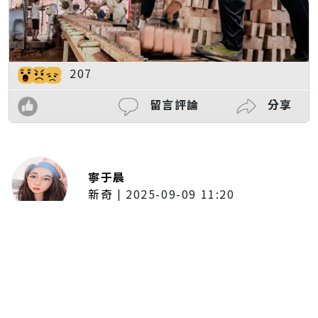
207
留言評論
分享
寧于晨
新奇
|
2025-09-09 11:20
東京陷蟑螂惡夢！美洲蟑螂體型
大、食量驚人 「單性繁殖」恐釀
全面爆發