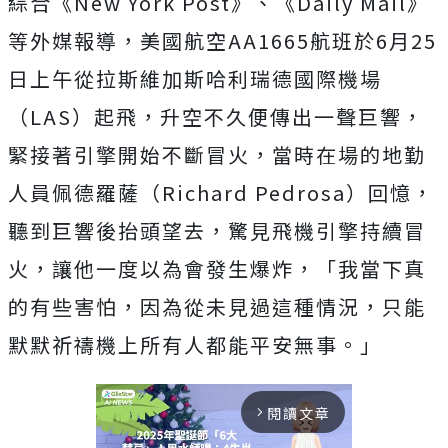
綜合《New York Post》、《Daily Mail》
等外媒報導，美國航空AA1665航班於6月25
日上午從拉斯維加斯哈利瑞德國際機場
（LAS）起飛，升空不久便傳出一聲巨響，
緊接著引擎開始不斷冒火，當時
在場的地勤
人員佩德羅薩（Richard Pedrosa）回憶，
聽到巨響後抬頭望去，驚見飛機引擎持續冒
火，讓他一度以為會發生爆炸，「我當下真
的有些害怕，因為從未見過這種情況，只能
默默祈禱機上所有人都能平安無事。」
閱讀文章
arrow_forward_ios