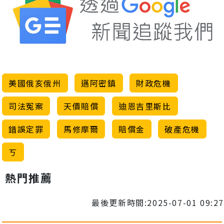
美國俄亥俄州
邁阿密鎮
財政危機
司法冤案
天價賠償
迪恩吉里斯比
錯誤定罪
馬修摩爾
賠償金
破產危機
ㄎ
熱門推薦
最後更新時間:2025-07-01 09:27