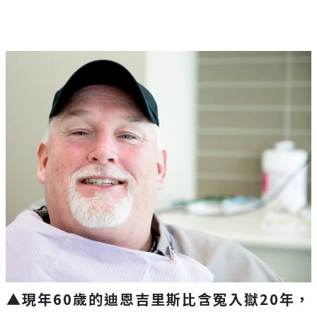
▲現年60歲的迪恩吉里斯比含冤入獄20年，