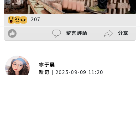
207
留言評論
分享
寧于晨
新奇
|
2025-09-09 11:20
東京陷蟑螂惡夢！美洲蟑螂體型
大、食量驚人 「單性繁殖」恐釀
全面爆發