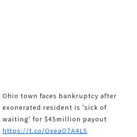
Ohio town faces bankruptcy after
exonerated resident is 'sick of
waiting' for $45million payout
https://t.co/OxeaO7A4LS