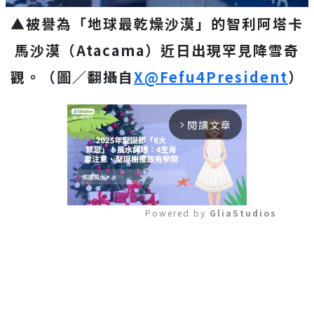
▲被譽為「地球最乾燥沙漠」的智利阿塔卡
馬沙漠（Atacama）近日出現罕見降雪奇
觀。（圖／翻攝自
X@Fefu4President
）
閱讀文章
arrow_forward_ios
Powered by 
GliaStudios
Mute