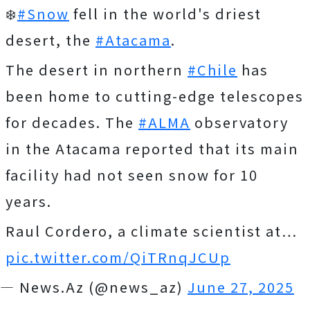
❄️
#Snow
fell in the world's driest
desert, the
#Atacama
.
The desert in northern
#Chile
has
been home to cutting-edge telescopes
for decades. The
#ALMA
observatory
in the Atacama reported that its main
facility had not seen snow for 10
years.
Raul Cordero, a climate scientist at…
pic.twitter.com/QiTRnqJCUp
— News.Az (@news_az)
June 27, 2025