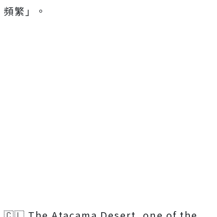
頻繁」。
🇨🇱 The Atacama Desert, one of the