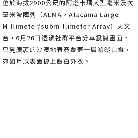
位於海拔2900公尺的阿塔卡瑪大型毫米及次
毫米波陣列（ALMA，Atacama Large
Millimeter/submillimeter Array）天文
台，6月26日透過社群平台分享震撼畫面，
只見廣袤的沙漠地表竟覆蓋一層皚皚白雪，
宛如月球表面披上銀白外衣。