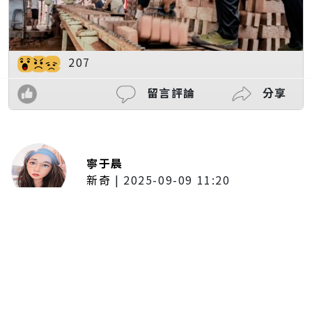
207
留言評論
分享
寧于晨
新奇
|
2025-09-09 11:20
東京陷蟑螂惡夢！美洲蟑螂體型
大、食量驚人 「單性繁殖」恐釀
全面爆發