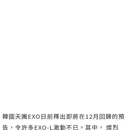
韓國天團EXO日前釋出即將在12月回歸的預
告，令許多EXO-L激動不已。其中， 燦烈