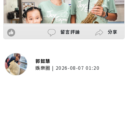
留言評論
分享
郭懿慧
娛樂圈
|
2026-08-07 01:20
啦啦隊的檸檬、李雅英、李晧禎體
驗水上芭蕾！變成三人打水 表情
逐漸失控