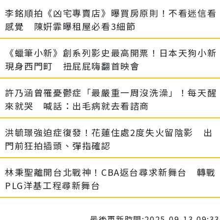
李銘順拍《凶宅專賣店》曝買房原則！不看迷信看
感覺 陳姸霏曝租屋必看3細節
《蠟筆小新》創系列影史最高開票！日本天狗小新
現身西門町 扭屁屁嗨翻首映會
許乃涵曾罹憂鬱症「最嚴重一周沒洗澡」！每天醒
來就哭 喊話：出毛病就去看諮商
洪毓璟強迫症復發！花蓮住處2度失火留陰影 出
門前狂拍插頭、彈指確認
林秉聖離開台北戰神！CBA返台尋求新舞台 轉戰
PLG洋基工程尋新舞台
最後更新時間:2025-09-13 09:33