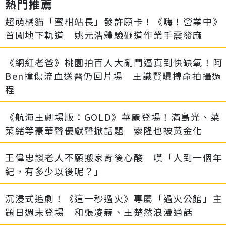
熱門推薦
超萌橘貓「蜜柑站長」發許願卡！《嗨！營業中》
首闖地下軌道 姚元浩體驗砸道作業手震發麻
《網紅老爸》桃園拍百人大亂鬥逼真到快缺氧！阿
Ben撞傷流血送醫仍回片場 王識賢曝搏命拍攝過
程
《航海王劇場版：GOLD》華麗登場！滿島光、菜
菜緒等豪華聲優獻聲掀話題 索隆也被黃金化
王偉忠談老人不願搬家背後心酸 嘆「人到一個年
紀，有多少以後呢？」
沉浸式追劇！《這一秒過火》專屬「過火公館」主
題日週末登場 和張凌赫、王楚然浪漫通話