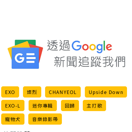
EXO
燦烈
CHANYEOL
Upside Down
EXO-L
迷你專輯
回歸
主打歌
寵物犬
音樂錄影帶