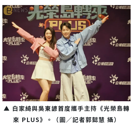
▲ 白家綺與吳東諺首度攜手主持《光榮島轉
來
PLUS
》
。
（圖／記者郭懿慧 攝）