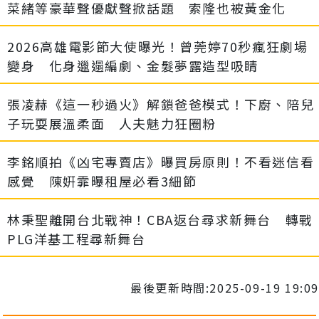
菜緒等豪華聲優獻聲掀話題 索隆也被黃金化
2026高雄電影節大使曝光！曾莞婷70秒瘋狂劇場
變身 化身邋遢編劇、金髮夢露造型吸睛
張凌赫《這一秒過火》解鎖爸爸模式！下廚、陪兒
子玩耍展溫柔面 人夫魅力狂圈粉
李銘順拍《凶宅專賣店》曝買房原則！不看迷信看
感覺 陳姸霏曝租屋必看3細節
林秉聖離開台北戰神！CBA返台尋求新舞台 轉戰
PLG洋基工程尋新舞台
最後更新時間:2025-09-19 19:09