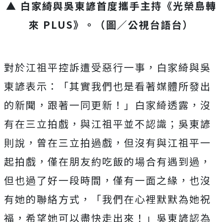
▲ 白家綺與吳東諺首度攜手主持《光榮島轉
來
PLUS
》
。
（圖／公視台語台）
對於江祖平控訴遭受惡行一事，白家綺與吳
東諺表示：「其實我們也是看著媒體所發出
的新聞，跟著一同更新！」白家綺透露，沒
有在三立拍戲，與江祖平並不認識；吳東諺
則說，曾在三立拍過戲，但沒有與江祖平一
起拍戲，僅在朋友約吃飯的場合有遇到過，
但也過了好一段時間，僅有一面之緣，也沒
有她的聯絡方式，「我們在心裡默默為她祝
福，希望她可以盡快走出來！」吳東諺認為