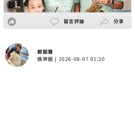
留言評論
分享
郭懿慧
娛樂圈
|
2026-08-07 01:20
啦啦隊的檸檬、李雅英、李晧禎體
驗水上芭蕾！變成三人打水 表情
逐漸失控