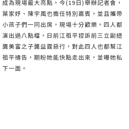
成為現場最大亮點。今
(19
日
)
舉辦記者會，
葉家妤、陳宇風也擔任特別嘉賓，並且攜帶
小孩子們一同出席，現場十分歡樂。四人都
演出過八點檔，日前江祖平控訴前三立副總
龔美富之子龔益霆惡行，對此四人也都幫江
祖平禱告，期盼她能快點走出來，並曝她私
下一面。