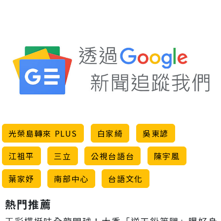
光榮島轉來 PLUS
白家綺
吳東諺
江祖平
三立
公視台語台
陳宇風
葉家妤
南部中心
台語文化
熱門推薦