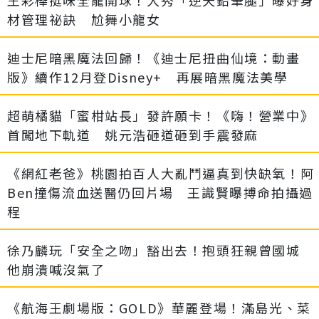
王彩樺挺味全龍開球！大秀「逆天鉛筆腿」曝好身
材管理祕訣 尬舞小龍女
迪士尼暗黑魔法回歸！《迪士尼扭曲仙境：動畫
版》續作12月登Disney+ 再展暗黑魔法美學
超萌橘貓「蜜柑站長」發許願卡！《嗨！營業中》
首闖地下軌道 姚元浩砸道砸到手震發麻
《網紅老爸》桃園拍百人大亂鬥逼真到快缺氧！阿
Ben撞傷流血送醫仍回片場 王識賢曝搏命拍攝過
程
徐乃麟玩「安全之吻」豁出去！抱頭狂親曾國城
他崩潰喊沒氣了
《航海王劇場版：GOLD》華麗登場！滿島光、菜