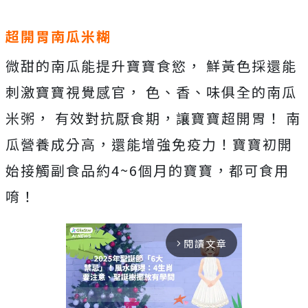
超開胃南瓜米糊
微甜的南瓜能提升寶寶食慾， 鮮黃色採還能
刺激寶寶視覺感官， 色、香、味俱全的南瓜
米粥， 有效對抗厭食期，讓寶寶超開胃！ 南
瓜營養成分高，還能增強免疫力！寶寶初開
始接觸副食品約4~6個月的寶寶，都可食用
唷！
閱讀文章
arrow_forward_ios