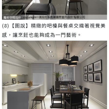
(8)【圖說】精緻的吧檯與餐桌交織著視覺美
感，讓烹飪也能夠成為一門藝術。