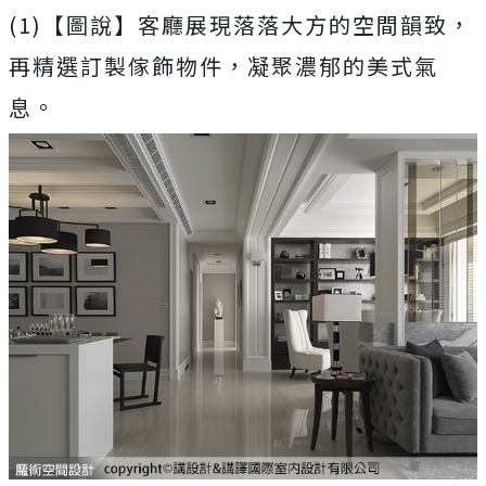
(1)【圖說】客廳展現落落大方的空間韻致，
再精選訂製傢飾物件，凝聚濃郁的美式氣
息。