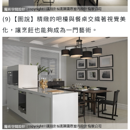
(9)【圖說】精緻的吧檯與餐桌交織著視覺美
化，讓烹飪也能夠成為一門藝術。