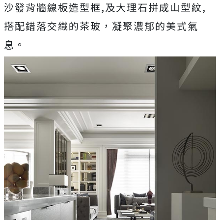
沙發背牆線板造型框,及大理石拼成山型紋,
搭配錯落交織的茶玻，凝聚濃郁的美式氣
息。