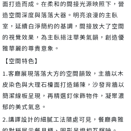
面打造而成。在柔和的間接光源映照下，營
造空間深度與落落大器。明亮浪漫的主臥
室，延續白淨簡約的基調，間接放大了空間
的視覺效果，為主臥挹注華美氣韻，創造優
雅華麗的尊貴意象。
【空間特色】
1.客廳展現落落大方的空間韻致，主牆以木
皮染色與大理石檯面打造鋪陳，沙發背牆以
簡潔線板呈現，再精選釘傢飾物件，凝聚濃
郁的美式氣息。
2.講譯設計的細膩工法隨處可見，餐廳典雅
的對稱展示餐具櫃、圓形吊燈相互輝映。