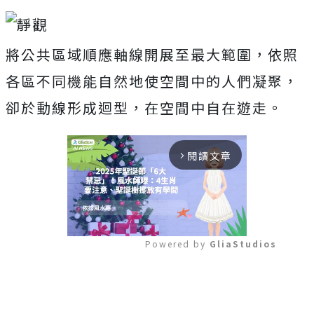
將公共區域順應軸線開展至最大範圍，依照
各區不同機能自然地使空間中的人們凝聚，
卻於動線形成迴型，在空間中自在遊走。
閱讀文章
arrow_forward_ios
Powered by 
GliaStudios
Mute