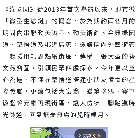
《綠圈圈》從2013年首次舉辦以來，即貫徹
「微型生態鏈」的概念，於為期約兩個月的
期間內串聯勤美誠品、勤美術館、金典綠園
道、草悟道及鄰近店家，邀請國內外藝術家
一起援用巧思點綴街區，建構一張大型的藝
文藏寶圖，引領民眾四處探索。今年更以童
心為題，不僅在草悟道搭建小朋友憧憬的星
際戰艦，更讓包括大富翁、蠟
筆塗鴉、賽車
遊戲等元素再現街區，讓人彷彿一腳踏進時
光隧道，回到無憂無慮的兒時歲月。
閱讀文章
arrow_forward_ios