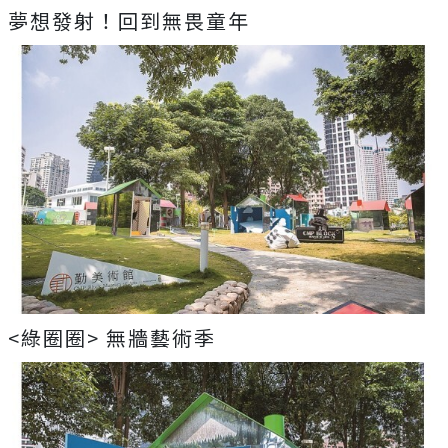
夢想發射！回到無畏童年
<綠圈圈> 無牆藝術季