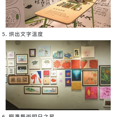
5. 烘出文字溫度
6. 瞄準藝術明日之星