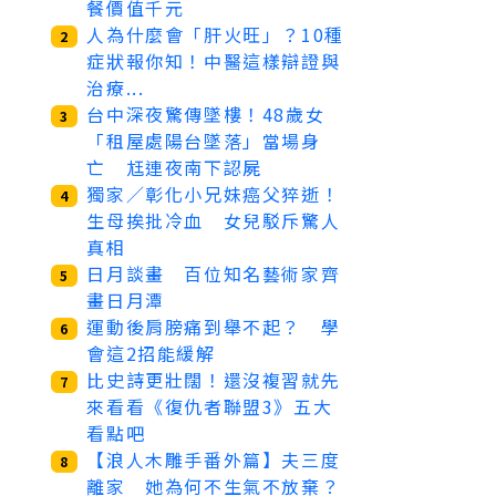
餐價值千元
人為什麼會「肝火旺」？10種
2
症狀報你知！中醫這樣辯證與
治療...
台中深夜驚傳墜樓！48歲女
3
「租屋處陽台墜落」當場身
亡 尪連夜南下認屍
獨家／彰化小兄妹癌父猝逝！
4
生母挨批冷血 女兒駁斥驚人
真相
日月談畫 百位知名藝術家齊
5
畫日月潭
運動後肩膀痛到舉不起？ 學
6
會這2招能緩解
比史詩更壯闊！還沒複習就先
7
來看看《復仇者聯盟3》五大
看點吧
【浪人木雕手番外篇】夫三度
8
離家 她為何不生氣不放棄？