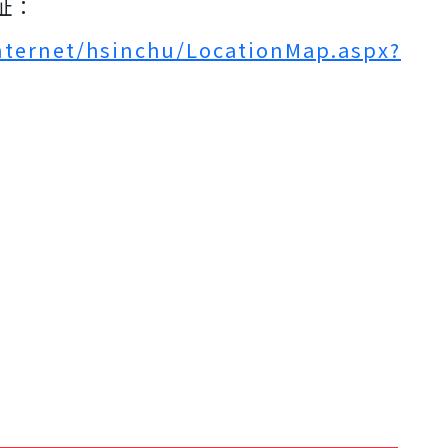
址：
Internet/hsinchu/LocationMap.aspx?