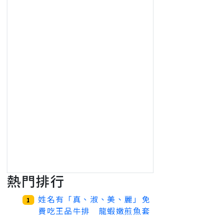
熱門排行
姓名有「真、淑、美、麗」免
1
費吃王品牛排 龍蝦嫩煎魚套