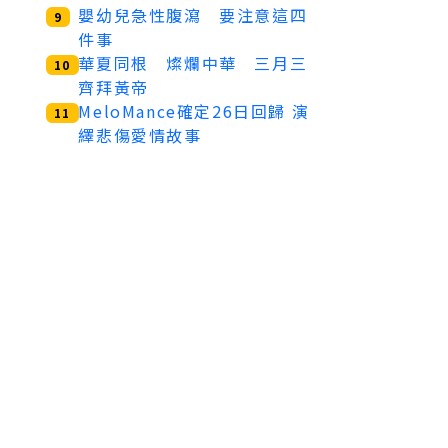
嬰幼兒急性腹瀉 要注意這四
9
件事
華夏同根 燦爛中華 三月三
10
齊拜黃帝
MeloMance確定26日回歸 演
11
繹悲傷愛情故事