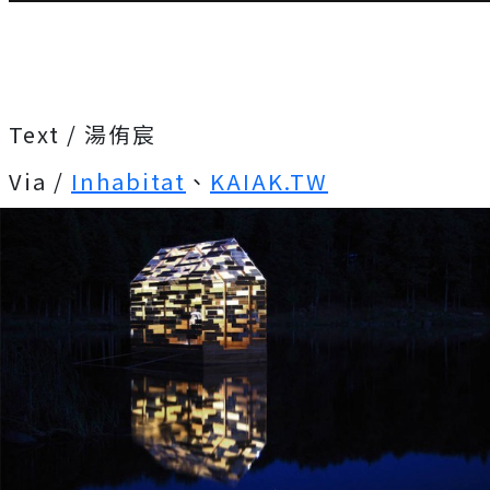
Text / 湯侑宸
Via /
Inhabitat
、
KAIAK.TW