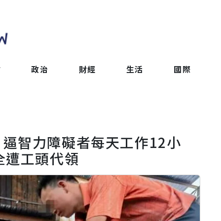
會
政治
財經
生活
國際
逼智力障礙者每天工作12小
全遭工頭代領