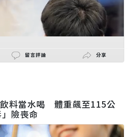
留言評論
分享
瓶飲料當水喝 體重飆至115公
毒」險喪命