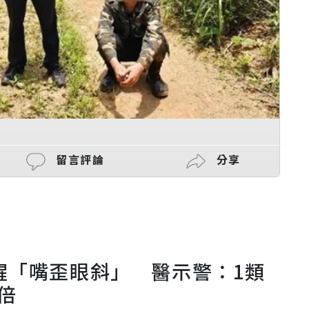
留言評論
分享
醒「嘴歪眼斜」 醫示警：1類
倍