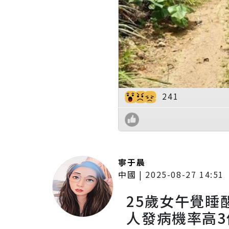
241
寧于晨
中國
|
2025-08-27 14:51
25歲女午覺睡
人發病機率高3