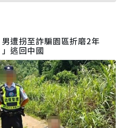
！男遭拐至詐騙園區折磨2年
月」逃回中國