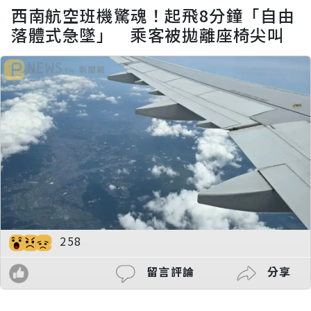
西南航空班機驚魂！起飛8分鐘「自由
落體式急墜」 乘客被拋離座椅尖叫
258
留言評論
分享