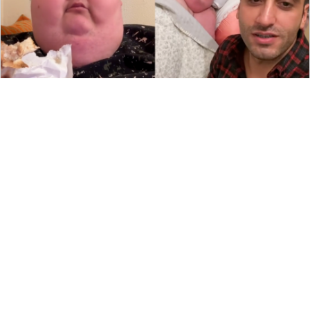
166
留言評論
分享
寧于晨
國際焦點
|
2025-08-27 15:26
網紅拍吃播突遭車撞！驚險瞬間全拍
下 傳病床報平安：幸運倖存下來