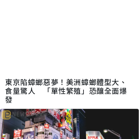
東京陷蟑螂惡夢！美洲蟑螂體型大、
食量驚人 「單性繁殖」恐釀全面爆
發