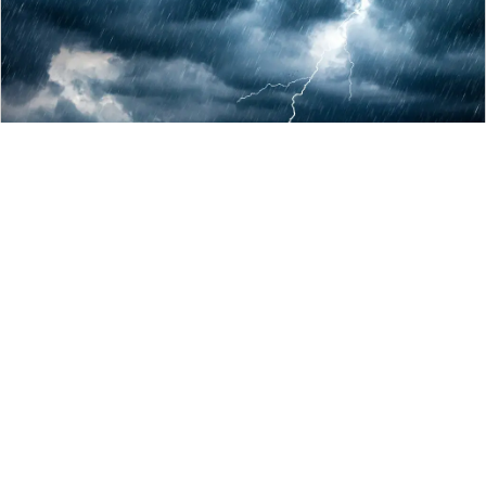
196
留言評論
分享
曾亭皓
新奇
|
2025-07-11 10:18
地球自轉異常加速！7/9成「人類史上
最短一天」 專家警告：極不尋常