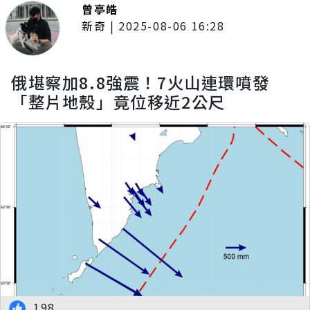
曾亭皓
新奇
|
2025-08-06 16:28
俄堪察加8.8強震！7火山連環噴發
「整片地殼」竟位移近2公尺
198