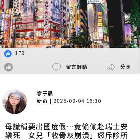
179
留言評論
分享
寧于晨
新奇
|
2025-09-04 16:30
母謊稱要出國度假…竟偷偷赴瑞士安
樂死 女兒「收骨灰崩潰」怒斥診所