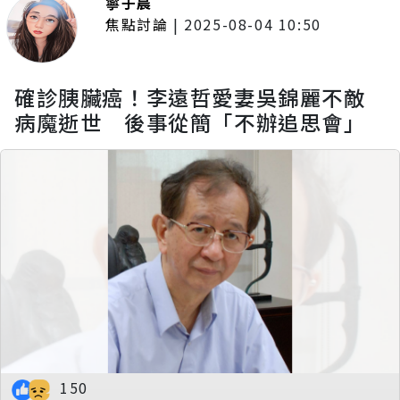
寧于晨
焦點討論
|
2025-08-04 10:50
確診胰臟癌！李遠哲愛妻吳錦麗不敵
病魔逝世 後事從簡「不辦追思會」
150