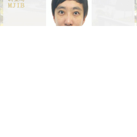
188
留言評論
分享
曾亭皓
焦點討論
|
2025-04-08 11:37
普發現金1萬恐有變數？蔣萬安挺張善
政：超徵稅收應先救企業