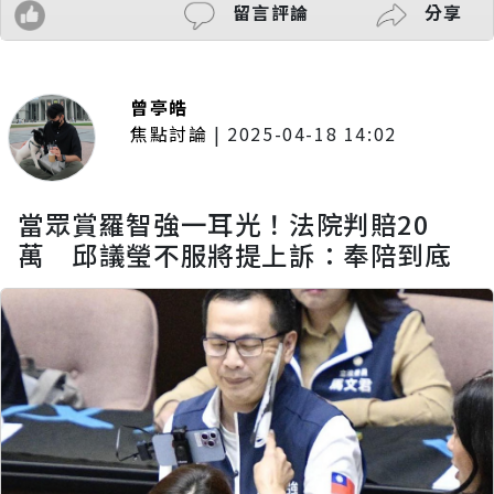
留言評論
分享
曾亭皓
焦點討論
|
2025-04-18 14:02
當眾賞羅智強一耳光！法院判賠20
萬 邱議瑩不服將提上訴：奉陪到底