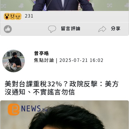
231
留言評論
分享
曾亭皓
焦點討論
|
2025-07-21 16:02
美對台課重稅32%？政院反擊：美方
沒通知、不實謠言勿信