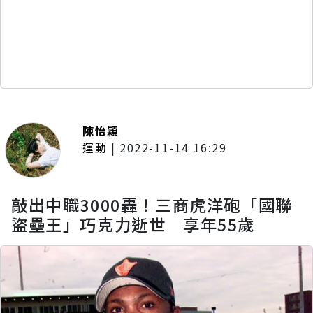
陳怡穎
運動
|
2022-11-14 16:29
敲出中職3000轟！三商虎洋砲「國聯
盜壘王」巧克力逝世 享年55歲