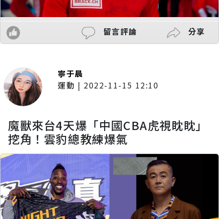
留言評論
分享
寧于晨
運動
|
2022-11-15 12:10
魔獸來台4天爆「中國CBA虎視眈眈」
挖角！雲豹總教練爆氣