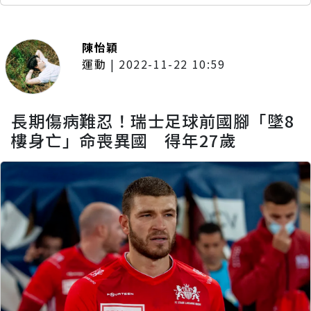
陳怡穎
運動
|
2022-11-22 10:59
長期傷病難忍！瑞士足球前國腳「墜8
樓身亡」命喪異國 得年27歲