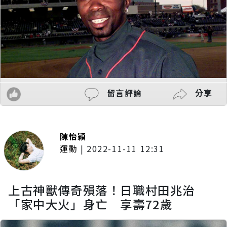
留言評論
分享
陳怡穎
運動
|
2022-11-11 12:31
上古神獸傳奇殞落！日職村田兆治
「家中大火」身亡 享壽72歲