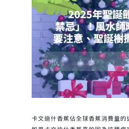
卡文迪什香蕉佔全球香蕉消費量的