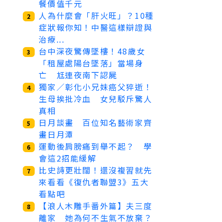
餐價值千元
人為什麼會「肝火旺」？10種
2
症狀報你知！中醫這樣辯證與
治療...
台中深夜驚傳墜樓！48歲女
3
「租屋處陽台墜落」當場身
亡 尪連夜南下認屍
獨家／彰化小兄妹癌父猝逝！
4
生母挨批冷血 女兒駁斥驚人
真相
日月談畫 百位知名藝術家齊
5
畫日月潭
運動後肩膀痛到舉不起？ 學
6
會這2招能緩解
比史詩更壯闊！還沒複習就先
7
來看看《復仇者聯盟3》五大
看點吧
【浪人木雕手番外篇】夫三度
8
離家 她為何不生氣不放棄？