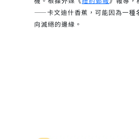
機。根據外媒《
紐約郵報
》報導，
——卡文迪什香蕉，可能因為一種名
向滅絕的邊緣。