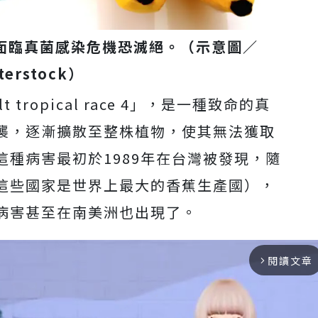
面臨真菌感染危機恐滅絕。（示意圖／
terstock）
 tropical race 4」，是一種致命的真
襲，逐漸擴散至整株植物，使其無法獲取
種病害最初於1989年在台灣被發現，隨
這些國家是世界上最大的香蕉生產國），
病害甚至在南美洲也出現了。
閱讀文章
arrow_forward_ios