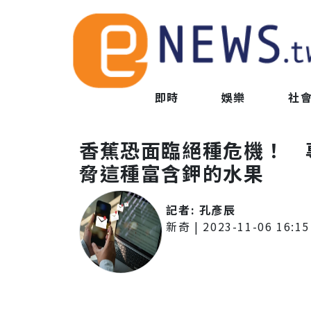
即時
娛樂
社
香蕉恐面臨絕種危機！ 
脅這種富含鉀的水果
記者:
孔彥辰
新奇
|
2023-11-06 16:15