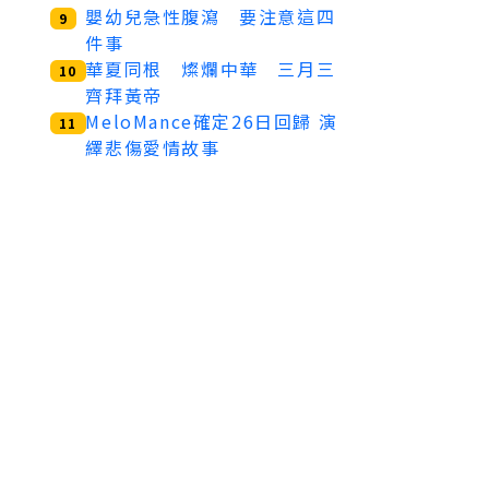
嬰幼兒急性腹瀉 要注意這四
9
件事
華夏同根 燦爛中華 三月三
10
齊拜黃帝
MeloMance確定26日回歸 演
11
繹悲傷愛情故事