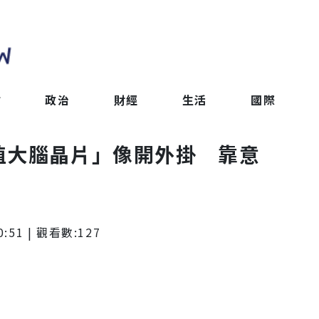
會
政治
財經
生活
國際
植大腦晶片」像開外掛 靠意
0:51
| 觀看數:
127