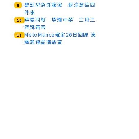
嬰幼兒急性腹瀉 要注意這四
9
件事
華夏同根 燦爛中華 三月三
10
齊拜黃帝
MeloMance確定26日回歸 演
11
繹悲傷愛情故事