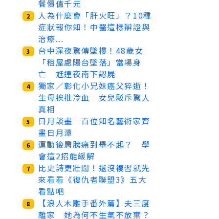
餐價值千元
人為什麼會「肝火旺」？10種
2
症狀報你知！中醫這樣辯證與
治療...
台中深夜驚傳墜樓！48歲女
3
「租屋處陽台墜落」當場身
亡 尪連夜南下認屍
獨家／彰化小兄妹癌父猝逝！
4
生母挨批冷血 女兒駁斥驚人
真相
日月談畫 百位知名藝術家齊
5
畫日月潭
運動後肩膀痛到舉不起？ 學
6
會這2招能緩解
比史詩更壯闊！還沒複習就先
7
來看看《復仇者聯盟3》五大
看點吧
【浪人木雕手番外篇】夫三度
8
離家 她為何不生氣不放棄？