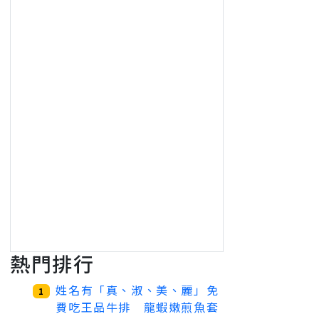
熱門排行
姓名有「真、淑、美、麗」免
1
費吃王品牛排 龍蝦嫩煎魚套