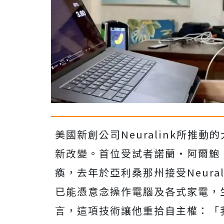
美國新創公司Neuralink所推
新改變。首位受試者諾蘭‧阿爾鮑（No
瘓，去年於亞利桑那州接受Neura
已能憑意念操作電腦及各式家電，
言，
這項技術讓他重拾自主權：「