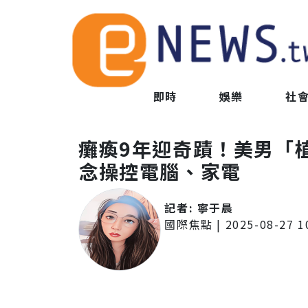
即時
娛樂
社
癱瘓9年迎奇蹟！美男「
念操控電腦、家電
記者:
寧于晨
國際焦點
|
2025-08-27 1