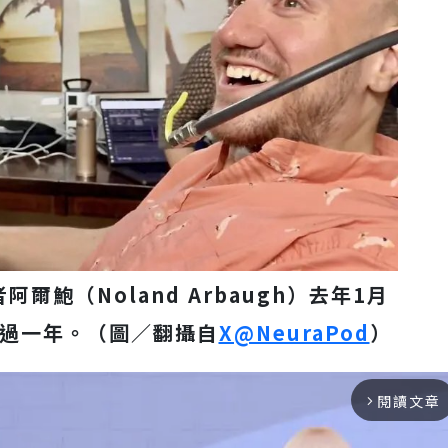
阿爾鮑（Noland Arbaugh）去年1月
過一年。（圖／翻攝自
X@NeuraPod
）
閱讀文章
arrow_forward_ios