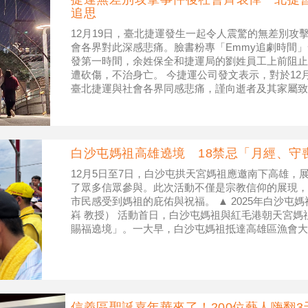
追思
12月19日，臺北捷運發生一起令人震驚的無差別攻
會各界對此深感悲痛。臉書粉專「Emmy追劇時間
發第一時間，余姓保全和捷運局的劉姓員工上前阻止
遭砍傷，不治身亡。 今捷運公司發文表示，對於12
臺北捷運與社會各界同感悲痛，謹向逝者及其家屬致
第一時間挺身而出、即時控制狀
白沙屯媽祖高雄遶境 18禁忌「月經、守
12月5日至7日，白沙屯拱天宮媽祖應邀南下高雄，
了眾多信眾參與。此次活動不僅是宗教信仰的展現，
市民感受到媽祖的庇佑與祝福。 ▲ 2025年白沙屯
嵙 教授） 活動首日，白沙屯媽祖與紅毛港朝天宮
賜福遶境」。一大早，白沙屯媽祖抵達高雄區漁會大
這面特製的順風旗象徵
信義區聖誕嘉年華來了！200位藝人嗨翻