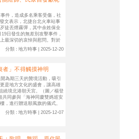
擊事件，造成多名乘客受傷，社
」發文表示，北捷台北火車站事
歹徒丟煙霧彈，其中余姓保全
月19日發生的無差別攻擊事件，
上最深切的哀悼與慰問。對於
分類 : 地方時事 | 2025-12-20
喪者」不得觸摸神明
展開為期三天的贊境活動，吸引
更是地方文化的盛會，讓高雄
媽祖繞境北港朝天宮。（圖／楊登
媽祖共同參與「海神同慶雙媽巡安
樓，進行贈送順風旗的儀式。
分類 : 地方時事 | 2025-12-07
3天：歌唱、舞蹈、原住民