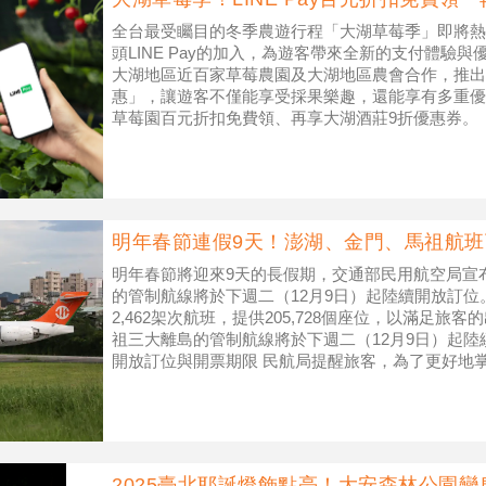
全台最受矚目的冬季農遊行程「大湖草莓季」即將熱
頭LINE Pay的加入，為遊客帶來全新的支付體驗與優
大湖地區近百家草莓農園及大湖地區農會合作，推出「L
惠」，讓遊客不僅能享受採果樂趣，還能享有多重優
草莓園百元折扣免費領、再享大湖酒莊9折優惠券。（圖／
明年春節連假9天！澎湖、金門、馬祖航
明年春節將迎來9天的長假期，交通部民用航空局宣
的管制航線將於下週二（12月9日）起陸續開放訂
2,462架次航班，提供205,728個座位，以滿足旅
祖三大離島的管制航線將於下週二（12月9日）起
開放訂位與開票期限 民航局提醒旅客，為了更好地
所有在
2025臺北耶誕燈飾點亮！大安森林公園