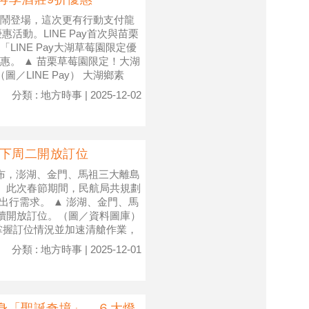
鬧登場，這次更有行動支付龍
惠活動。LINE Pay首次與苗栗
INE Pay大湖草莓園限定優
惠。 ▲ 苗栗草莓園限定！大湖
LINE Pay） 大湖鄉素
分類 : 地方時事 | 2025-12-02
班下周二開放訂位
布，澎湖、金門、馬祖三大離島
位。此次春節期間，民航局共規劃
客的出行需求。 ▲ 澎湖、金門、馬
陸續開放訂位。（圖／資料圖庫）
掌握訂位情況並加速清艙作業，
分類 : 地方時事 | 2025-12-01
變身「聖誕奇境」 ６大燈