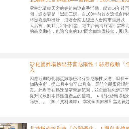
雲林北港朝天宮的媽祖南巡進香活動，睽違14年後再
開，這次更是「黑面三媽」自109年前首次遶境台
將從嘉義縣出發，沿著台南山線進入台南市舊府城，
天后宮，於11月24日回鑾，經由台南海線返回雲林
的高度期待，也讓台南的107間宮廟準備接駕，展
港朝天宮與台南祀典大天
彰化蛋雞場檢出芬普尼陽性！縣府啟動「全
入
因應近期彰化縣蛋雞場檢出芬普尼陽性反應，縣長王
物防疫所，從11月中旬至12月底，展開全縣蛋雞場
案。此舉旨在迅速釐清問題範圍，並全面強化源頭管
提升民眾對本縣雞蛋產品的信賴。 ▲ 彰化蛋雞場
篩檢」。（圖／資料圖庫） 本次全面篩檢所需經費
的招標程序。為此，縣長特別
北捷板南線列車「空間優化」！嬰兒車停