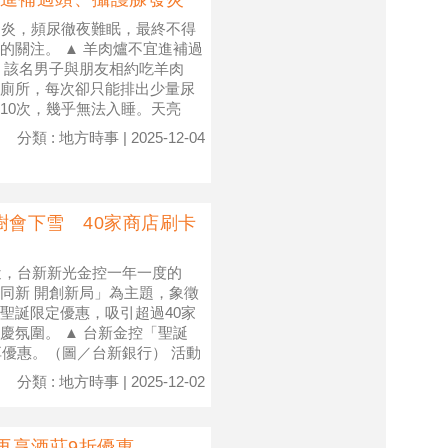
發炎，頻尿徹夜難眠，最終不得
的關注。 ▲ 羊肉爐不宜進補過
 該名男子與朋友相約吃羊肉
廁所，每次卻只能排出少量尿
10次，幾乎無法入睡。天亮
分類 : 地方時事 | 2025-12-04
樹會下雪 40家商店刷卡
近，台新新光金控一年一度的
同新 開創新局」為主題，象徵
聖誕限定優惠，吸引超過40家
慶氛圍。 ▲ 台新金控「聖誕
享優惠。（圖／台新銀行） 活動
分類 : 地方時事 | 2025-12-02
 再享酒莊9折優惠