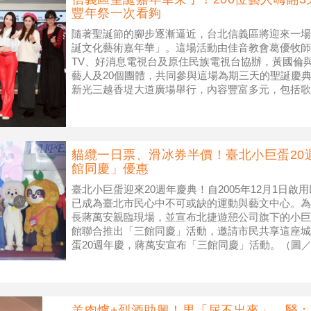
豐年祭一次看夠
隨著聖誕節的腳步逐漸逼近，台北信義區將迎來一場盛
誕文化藝術嘉年華」。這場活動由佳音教會葛優牧師主辦
TV、好消息電視台及原住民族電視台協辦，黃國倫與
藝人及20個團體，共同參與這場為期三天的聖誕慶典。
新光三越香堤大道廣場舉行，內容豐富多元，包括歌
舞蹈、文化
貓纜一日票、滑冰券半價！臺北小巨蛋20
館同慶」優惠
臺北小巨蛋迎來20週年慶典！自2005年12月1日
已成為臺北市民心中不可或缺的運動與藝文中心。為
長蔣萬安親臨現場，並宣布北捷遊憩公司旗下的小巨
館聯合推出「三館同慶」活動，邀請市民共享這座城
蛋20週年慶，蔣萬安宣布「三館同慶」活動。（圖／
是臺北市立棒球場，經
羊肉爐+烈酒助興！男「尿不出來」 醫