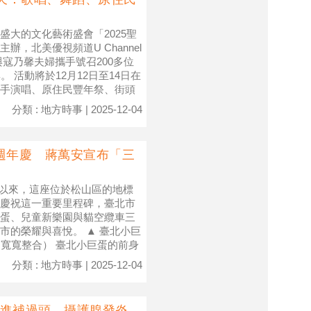
大的文化藝術盛會「2025聖
，北美優視頻道U Channel
寇乃馨夫婦攜手號召200多位
 活動將於12月12日至14日在
手演唱、原住民豐年祭、街頭
分類 : 地方時事 | 2025-12-04
週年慶 蔣萬安宣布「三
啟用以來，這座位於松山區的地標
慶祝這一重要里程碑，臺北市
蛋、兒童新樂園與貓空纜車三
市的榮耀與喜悅。 ▲ 臺北小巨
寬寬整合） 臺北小巨蛋的前身
分類 : 地方時事 | 2025-12-04
：進補過頭、攝護腺發炎