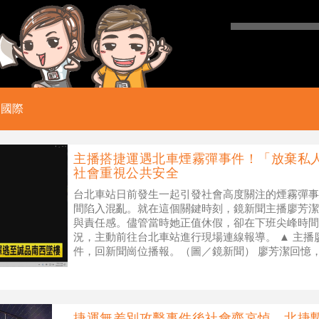
國際
主播搭捷運遇北車煙霧彈事件！「放棄私
社會重視公共安全
台北車站日前發生一起引發社會高度關注的煙霧彈事
間陷入混亂。就在這個關鍵時刻，鏡新聞主播廖芳潔
與責任感。儘管當時她正值休假，卻在下班尖峰時間
況，主動前往台北車站進行現場連線報導。 ▲ 主
件，回新聞崗位播報。（圖／鏡新聞） 廖芳潔回憶
準備轉乘捷運前往私人聚會。然而，當
捷運無差別攻擊事件後社會齊哀悼 北捷