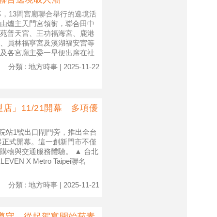
幕，13間宮廟聯合舉行的遶境活
由爐主天門宮領銜，聯合田中
苑普天宮、王功福海宮、鹿港
、員林福寧宮及溪湖福安宮等
及各宮廟主委一早便出席在社
分類 : 地方時事 | 2025-11-22
」11/21開幕 多項優
醫院站1號出口閘門旁，推出全台
，於即日起正式開幕。這一創新門市不僅
購物與交通服務體驗。 ▲ 台北
X Metro Taipei聯名
分類 : 地方時事 | 2025-11-21
必遵守 從起駕宴開始茹素