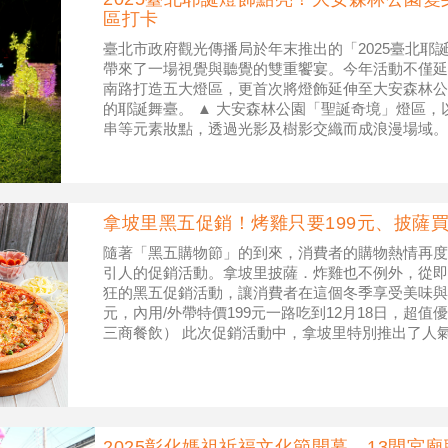
區打卡
臺北市政府觀光傳播局於年末推出的「2025臺北耶
帶來了一場視覺與聽覺的雙重饗宴。今年活動不僅延
南路打造五大燈區，更首次將燈飾延伸至大安森林公
的耶誕舞臺。 ▲ 大安森林公園「聖誕奇境」燈區
串等元素妝點，透過光影及樹影交織而成浪漫場域。（
間，臺北市長蔣萬安親自點
拿坡里黑五促銷！烤雞只要199元、披薩買
隨著「黑五購物節」的到來，消費者的購物熱情再度
引人的促銷活動。拿坡里披薩．炸雞也不例外，從即日
狂的黑五促銷活動，讓消費者在這個冬季享受美味與實
元，內用/外帶特價199元一路吃到12月18日，超
三商餐飲） 此次促銷活動中，拿坡里特別推出了人
超值價格享受美食。
2025彰化媽祖祈福文化節開幕 13間宮