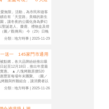
誕愛無限」活動，為市民和遊客
續在有「天堂路」美稱的新生
園，讓冬夜的公園化身為夢幻
，以聖誕老人、麋鹿、禮物盒及燈
圖／觀傳局） 今（29）日晚
分類 : 地方時事 | 2025-11-29
一送一 145家門市通用
被點燃，各大品牌紛紛推出吸
起至12月18日，推出年度最
惠。 ▲ 八塊烤雞原價520
值優惠豐富每場年末團聚。（圖／
氣烤雞與炸雞組合，讓消費者以
分類 : 地方時事 | 2025-11-26
廟聯合遶境吸人潮