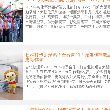
2025年彰化縣媽祖祈福文化節於今（22）日盛大開
動吸引了大批信眾和遊客，場面熱鬧非凡。此次活動
乾德宮、北斗奠安宮、埤頭合興宮、二林仁和宮、芳
台灣護聖宮、伸港福安宮、彰化南瑤宮、芬園寶藏寺
宮廟共同參與。彰化縣長王惠美、天門宮主委劉清尊
頭枋橋頭天門宮舉行的起駕典禮，現
社群打卡新景點！全台首間「捷運列車造型店
惠等你領
台北捷運與7-ELEVEN攜手合作，於台北捷運台大
首間「7-ELEVEN X Metro Taipei聯名店」
是通勤族的福音，更為海內外旅客提供了全新的便利
捷運台大醫院站1號出口閘門旁，推出全台首間「7-ELEVEN 
店」。（圖／7-ELEVEN） 這家聯名店的外觀設
北港朝天宮媽祖14年後南巡！18大禁忌