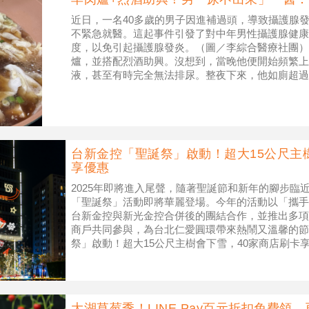
近日，一名40多歲的男子因進補過頭，導致攝護腺
不緊急就醫。這起事件引發了對中年男性攝護腺健康
度，以免引起攝護腺發炎。（圖／李綜合醫療社團）
爐，並搭配烈酒助興。沒想到，當晚他便開始頻繁上
液，甚至有時完全無法排尿。整夜下來，他如廁超過
後，他立即前往醫院求診。 李綜
台新金控「聖誕祭」啟動！超大15公尺主
享優惠
2025年即將進入尾聲，隨著聖誕節和新年的腳步臨
「聖誕祭」活動即將華麗登場。今年的活動以「攜手
台新金控與新光金控合併後的團結合作，並推出多項
商戶共同參與，為台北仁愛圓環帶來熱鬧又溫馨的節
祭」啟動！超大15公尺主樹會下雪，40家商店刷卡
將於12月5日下午5時
大湖草莓季！LINE Pay百元折扣免費領