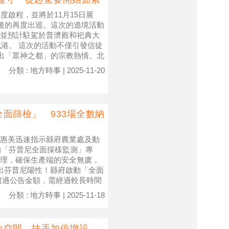
度啟程，並將於11月15日展
南後的再度出巡。這次的遶境活動
並預計駐駕於普濟殿和祀典大
北港。 這次的活動不僅引發信徒
現出「眾神之都」的宗教熱情。北
分類 : 地方時事 | 2025-11-20
面篩檢」 933場全數納
惠美迅速指示縣府農業處及動
的「芬普尼全面採樣監測」專
理，確保生產端的安全無虞，
檢出芬普尼陽性！縣府啟動「全面
超過公告金額，需經過較長時間
分類 : 地方時事 | 2025-11-18
放空間、扶手加倍增設