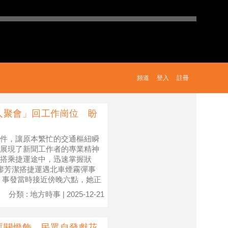
頻道
登入
註冊
人聚會」回工作崗位 盼
件，讓原本繁忙的交通樞紐瞬
展現了新聞工作者的專業精神
搭乘捷運途中，迅速掌握狀
播廖芳潔搭捷運遇北車煙霧彈事
，事發當時接近傍晚六點，她正
分類 : 地方時事 | 2025-12-21
暫關燈飾、民眾自發獻花