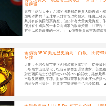
最嚴重
素有「商品大王」之稱的國際知名投資大師吉姆・羅傑斯（
加坡舉辦的「全球華人財富管理與傳承」峰會上發表
其持有的美國股票資產，但仍持有大量美元資產，作
僅持有中國與另一未公開國家的股票資產，並警告「
有生以來最嚴重的一次。」 ▲傳奇投資家吉姆羅傑
ENews資料庫） 羅傑斯
金價衝3500美元歷史新高！白銀、比特
反撲
近期，全球金融市場正面臨多重不確定性，從美國對
市場需求出現變化，投資者需更加謹慎應對。美國總統川普
對巴西與瑞士分別課徵50%與39%的關稅，雖然此
市場反應相對平穩。財信傳媒董事長謝金河分析指出
的耐受度已提升，但資本市場波動性也同步加劇。 
格紛紛創下新高，金
金管會點頭！LINE Pay成立新公司 