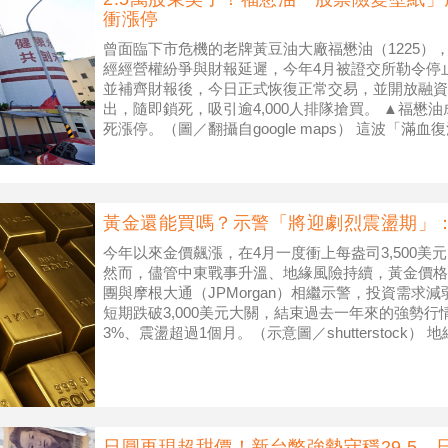
衝漲停
曾面臨下市危機的老牌黃豆油大廠福懋油（1225）
經經營權紛爭與財報延遲，今年4月被證交所勒令停
並補齊財報後，今日正式恢復正常交易，並開放融資融
出，隨即鎖死，吸引逾4,000人排隊搶買。 ▲福懋
死漲停。（圖／翻攝自google maps） 這波「
股受美
黃金還能買嗎？示警「將迎劇烈震盪期」：
今年以來金價飆漲，在4月一度衝上每盎司3,500美
然而，儘管中東戰事升溫、地緣風險持續，黃金價格
團與摩根大通（JPMorgan）相繼示警，投資需求
短期跌破3,000美元大關，結束過去一年來的強勢行
3%、震盪超過1個月。（示意圖／shutterstock
日圓再現超甜價！新台幣強勢守穩29.5 日