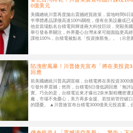
0億美元
美國總統川普再度拋出震撼經貿政策，當地時間6日
半導體產品課徵高達100%關稅，僅有在美設廠或
他並當場點名台積電與輝達兩大科技巨頭，突顯美國
舉引發各界關注，外界憂心台灣未來可能面臨更高經
課稅100%，台積電被點名「投資換豁免」。（示意圖／
業回美國！川普：不在
陷洩密風暴！川普搶先宣布「將在美投資3
回應
前美國總統川普高調宣稱，台積電將在美投資3000
引發外界震撼；然而，台積電6日僅低調回應「無評
實。巧合的是，台積電近來才爆出2奈米製程機密遭
廠，市場不免憂心，美方再多金援、若技術管控破口
的隱憂。 ▲川普搶宣布台積電3000億美元投資案
shutterstock）
傳奇投資人「震撼清空美股」 警告：下