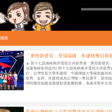
國際
「夢想新聲音」登場福建 朱建楷奪冠展
▲ 第十七屆海峽兩岸電視主持新秀會「夢想新聲音」
福建海峽衛視提供) 第十七屆海峽兩岸電視主持新
行，台灣世新大學朱建楷、中國傳媒大學楊俊鑫與杭
新秀」金牌。朱建楷成為台灣唯一奪冠選手，展現臨
同時獲得福建省廣播影視集團聘書，為兩岸青年主持
瑄、朱建楷在「思辨的力量
要把台灣榨乾？川普突襲宣布晶片課稅100