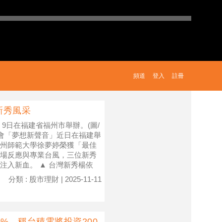
頻道
登入
註冊
新秀風采
9日在福建省福州市舉辦。(圖/
秀會「夢想新聲音」近日在福建舉
州師範大學徐夢婷榮獲「最佳
場反應與專業台風，三位新秀
注入新血。 ▲ 台灣新秀楊依
分類 : 股市理財 | 2025-11-11
% 稱台積電將投資200