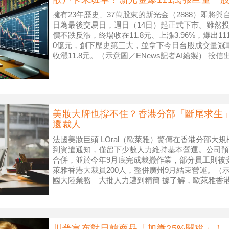
擁有23年歷史、37萬股東的新光金（2888）即將與台
日為最後交易日，週日（14日）起正式下市。雖然投
價不跌反漲，終場收在11.8元、上漲3.96%，爆出11
0億元，創下歷史第三大，並拿下今日台股成交量冠
收漲11.8元。（示意圖／ENews記者AI繪製） 投
美妝大牌也撐不住？香港分部「斷尾求生」
還裁人
法國美妝巨頭 LOral（歐萊雅）驚傳在香港分部大規
到資遣通知，僅留下少數人力維持基本營運。公司預
合併，並於今年9月底完成裁撤作業，部分員工則被
萊雅香港大裁員200人，整併廣州9月結束營運。（示意圖／
國大陸業務 大批人力遭到精簡 據了解，歐萊雅香港
將與
川普宣布對日韓商品「加徵25%關稅」！