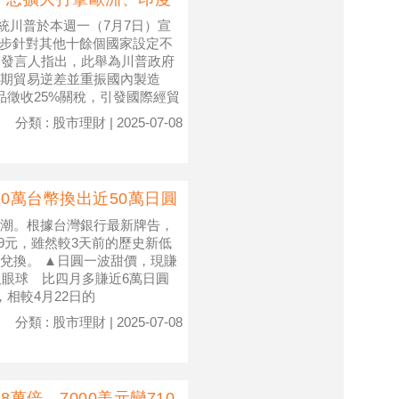
美國總統川普於本週一（7月7日）宣
同步針對其他十餘個國家設定不
宮發言人指出，此舉為川普政府
期貿易逆差並重振國內製造
品徵收25%關稅，引發國際經貿
分類 : 股市理財 | 2025-07-08
10萬台幣換出近50萬日圓
潮。根據台灣銀行最新牌告，
019元，雖然較3天前的歷史新低
兌換。 ▲日圓一波甜價，現賺
換匯價吸眼球 比四月多賺近6萬日圓
，相較4月22日的
分類 : 股市理財 | 2025-07-08
萬倍 7000美元變710