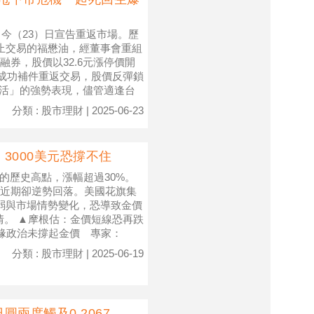
，今（23）日宣告重返市場。歷
止交易的福懋油，經董事會重組
券，股價以32.6元漲停價開
油成功補件重返交易，股價反彈鎖
滿血復活」的強勢表現，儘管適逢台
分類 : 股市理財 | 2025-06-23
3000美元恐撐不住
元的歷史高點，漲幅超過30%。
近期卻逆勢回落。美國花旗集
減弱與市場情勢變化，恐導致金價
情。 ▲摩根估：金價短線恐再跌
） 地緣政治未撐起金價 專家：
分類 : 股市理財 | 2025-06-19
圓兩度觸及0.2067