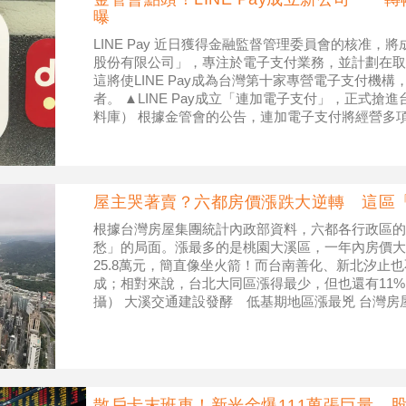
曝
LINE Pay 近日獲得金融監督管理委員會的核准
股份有限公司」，專注於電子支付業務，並計劃在取
這將使LINE Pay成為台灣第十家專營電子支付機
者。 ▲LINE Pay成立「連加電子支付」，正式搶
料庫） 根據金管會的公告，連加電子支付將經營多
款項
屋主哭著賣？六都房價漲跌大逆轉 這區
根據台灣房屋集團統計內政部資料，六都各行政區的
愁」的局面。漲最多的是桃園大溪區，一年內房價大漲3
25.8萬元，簡直像坐火箭！而台南善化、新北汐止
成；相對來說，台北大同區漲得最少，但也還有11%
攝） 大溪交通建設發酵 低基期地區漲最兇 台灣
大溪本身開發量不高
散戶卡末班車！新光金爆111萬張巨量 股