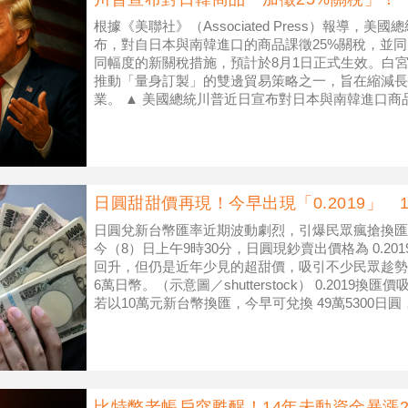
根據《美聯社》（Associated Press）報導，
布，對自日本與南韓進口的商品課徵25%關稅，並
同幅度的新關稅措施，預計於8月1日正式生效。白
推動「量身訂製」的雙邊貿易策略之一，旨在縮減長
業。 ▲ 美國總統川普近日宣布對日本與南韓進口商
震盪。（圖／
日圓甜甜價再現！今早出現「0.2019」 
日圓兌新台幣匯率近期波動劇烈，引爆民眾瘋搶換匯
今（8）日上午9時30分，日圓現鈔賣出價格為 0.2
回升，但仍是近年少見的超甜價，吸引不少民眾趁勢
6萬日幣。（示意圖／shutterstock） 0.2019
若以10萬元新台幣換匯，今早可兌換 49萬5300日圓
比特幣老帳戶突甦醒！14年未動資金暴漲28