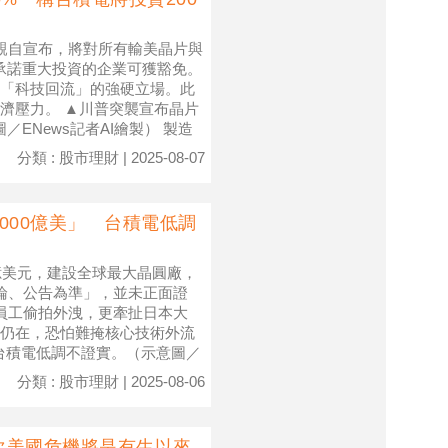
親自宣布，將對所有輸美晶片與
已承諾重大投資的企業可獲豁免。
「科技回流」的強硬立場。此
濟壓力。 ▲川普突襲宣布晶片
ENews記者AI繪製） 製造
分類 : 股市理財 | 2025-08-07
000億美」 台積電低調
億美元，建設全球最大晶圓廠，
論、公告為準」，並未正面證
員工偷拍外洩，更牽扯日本大
仍在，恐怕難掩核心技術外流
，台積電低調不證實。（示意圖／
分類 : 股市理財 | 2025-08-06
次美國危機將是有生以來