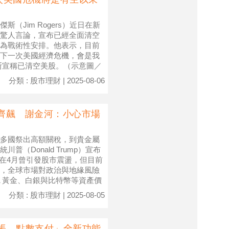
Jim Rogers）近日在新
驚人言論，宣布已經全面清空
為戰術性安排。他表示，目前
下一次美國經濟危機，會是我
斯宣稱已清空美股。（示意圖／
分類 : 股市理財 | 2025-08-06
幣齊飆 謝金河：小心市場
多國祭出高額關稅，到貴金屬
（Donald Trump）宣布
舉在4月曾引發股市震盪，但目前
，全球市場對政治與地緣風險
▲黃金、白銀與比特幣等資產價
分類 : 股市理財 | 2025-08-05
「轉帳、點數支付」全新功能