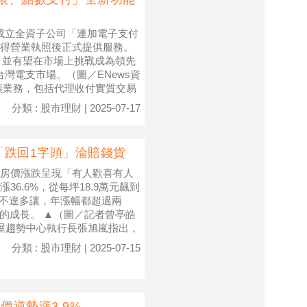
，將成立全資子公司「連加電子支付
得營業執照後正式提供服務。
構，並有望在市場上挑戰成為領先
進台灣電支市場。（圖／ENews資
項業務，包括代理收付實質交易
分類 : 股市理財 | 2025-07-17
「跌回1字頭」淪賠錢貨
房價漲跌呈現「有人歡喜有人
6.6%，從每坪18.9萬元飆到
也不遑多讓，年漲幅都超過兩
的成長。 ▲（圖／記者曾亭皓
房屋趨勢中心執行長張旭嵐指出，
分類 : 股市理財 | 2025-07-15
價逆勢漲3.9%