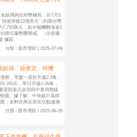
從未啟用的比特幣錢包，於7月3
0枚、現值突破22億美元（約新台幣
7,793美元，如今報酬翻漲逾2
710億引爆幣圈警戒。（示意圖
蹤 據區
分類 : 股市理財 | 2025-07-08
匯銀揭「撿便宜」時機
漲勢，早盤一度狂升逾2.3角，
.165元，單日升值2.26角，
主要受到美元走弱與中東局勢緩
勁揚。據了解，中央銀行為抑
匯，未料此舉反而在10點後推
分類 : 股市理財 | 2025-06-26
」甩下市危機 起死回生爆