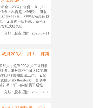
新金（2887）合併，今（11）
信今大舉賣超1.49萬張，但股
1.82萬張巨量，成交金額高達13
軍。 ▲最後一日狂飆，新光金
信出貨反成股民自
分類 : 股市理財 | 2025-07-11
裁員200人 員工：賺錢
模裁員，超過200名員工近日收
計將香港分部與中國大陸業務
安排調往廣州繼續工作。 ▲歐
shutterstock） 合併中
於6月27日向內部員工通報，
分類 : 股市理財 | 2025-07-09
 恐擴大打擊歐洲、印度