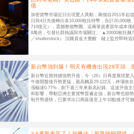
億
加密貨幣市場近日出現驚人異動，兩個自2011年起
日與4日先後轉出各10,000枚比特幣，合計20,00
710億元），震撼整個幣圈。這兩筆資產當年成本僅約
8萬倍，引發社群熱議與市場關注。 ▲20000枚狂飆
／shutterstock） 沉睡資金大覺醒 鏈上監控即時追
新台幣強到爆！明天有機會出現28字頭 
新台幣近期持續強勢升值，今（26）日再度展現驚人
午後開盤後升勢更猛，最高觸及29.122元，終場收在29
漲幅達0.77%，創下逾三年來新高紀錄。這波升值
和影響，帶動亞洲主要貨幣普遍走強，新台幣也順勢
制升勢過快，已要求出口商延後至上午10點後才可拋
升升值動能
2.5萬股東笑了！福懋油「股票險變壁紙