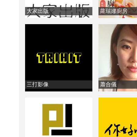
大家出版
蘿瑞娜廚房
三打影像
蕭合儀