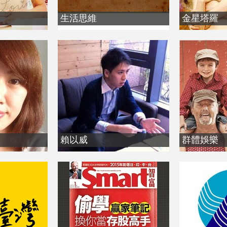
生活思維
金星塔羅
賴以威
群體娛樂