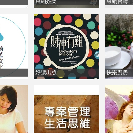
東網娛樂
東網台灣
好讀出版
快樂廚房