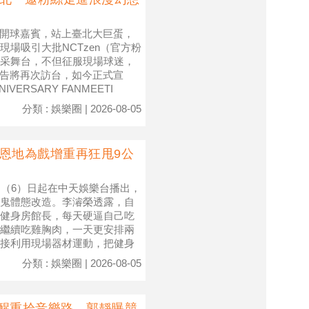
題日開球嘉賓，站上臺北大巨蛋，
場吸引大批NCTzen（官方粉
采舞台，不但征服現場球迷，
預告將再次訪台，如今正式宣
VERSARY FANMEETI
分類 : 娛樂圈 | 2026-08-05
恩地為戲增重再狂甩9公
明（6）日起在中天娛樂台播出，
鬼體態改造。李濬榮透露，自
健身房館長，每天硬逼自己吃
繼續吃雞胸肉，一天更安排兩
接利用現場器材運動，把健身
分類 : 娛樂圈 | 2026-08-05
點醒重拾音樂路 郭靜曝競