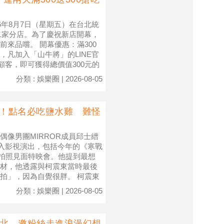
6年8月7日（星期五）在台北統
二家分店。為了慶祝新店開幕，
來品嚐。 開幕優惠：滿300
間，凡加入「山牛將」的LINE官
顧客，即可獲得總價值300元的
分類 : 娛樂圈 | 2026-08-05
登台！點名必吃鹽水雞 難怪
像男團MIRROR成員邱士縉
投入影視演出，包括今年的《寒戰
的拍照見面特映會。他提到最想
材，他透露與柯震東當時最後
拍」，因為自覺很胖。 柯震東
分類 : 娛樂圈 | 2026-08-05
臨台北 邀粉絲走進浪漫幻想