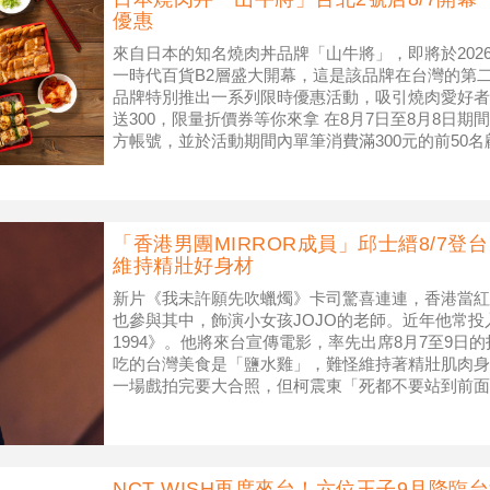
優惠
來自日本的知名燒肉丼品牌「山牛將」，即將於202
一時代百貨B2層盛大開幕，這是該品牌在台灣的第
品牌特別推出一系列限時優惠活動，吸引燒肉愛好者前
送300，限量折價券等你來拿 在8月7日至8月8日期
方帳號，並於活動期間內單筆消費滿300元的前50名
主餐折
「香港男團MIRROR成員」邱士縉8/7
維持精壯好身材
新片《我未許願先吹蠟燭》卡司驚喜連連，香港當紅偶
也參與其中，飾演小女孩JOJO的老師。近年他常
1994》。他將來台宣傳電影，率先出席8月7至9日
吃的台灣美食是「鹽水雞」，難怪維持著精壯肌肉身
一場戲拍完要大合照，但柯震東「死都不要站到前面
與邱士縉8月7至9日將於
NCT WISH再度來台！六位王子9月降