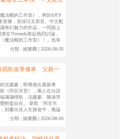
魔法帽的工作室》，將於8月9
獨家首播，並採日文原音、中文配
滿奇幻魅力的作品，一同踏上
在Threads掀起熱烈討論，
《魔法帽的工作室》！」也有
分類 : 娛樂圈 | 2026-08-05
棄唱歌改學修車 父親一
的沈建豪，即將推出最新專
歌《同甘共苦》，兩人在台語
福滿滿情歌，沈建豪、陳淑萍
覺輕盈自在。 新歌「同甘共
，刻畫出在人生旅途中，無論
分類 : 娛樂圈 | 2026-08-05
離相處秘訣 甜喊信任最