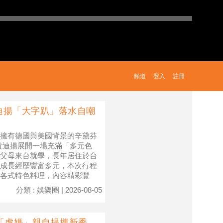
頻道
登入
註冊
迪揚「大字趴」落水自嘲
擁有德國與美國背景的辛黛芬
、黃迪揚展開一場充滿「多元色
父母來台就學，長年居住於台
成長經歷豐富多元，本次行程
各式特色料理，內容精彩豐
分類 : 娛樂圈 | 2026-08-05
「虎媽」親自提攜新秀