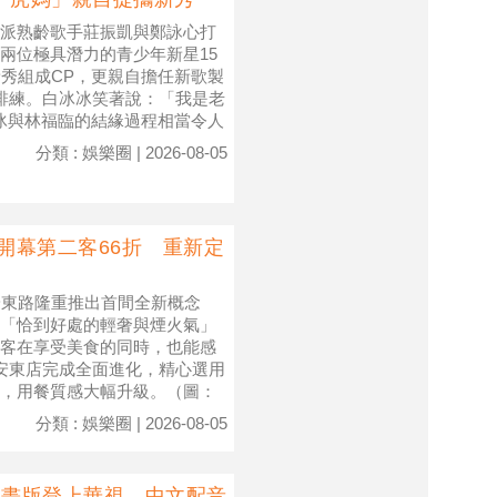
派熟齡歌手莊振凱與鄭詠心打
兩位極具潛力的青少年新星15
新秀組成CP，更親自擔任新歌製
排練。白冰冰笑著說：「我是老
冰冰與林福臨的結緣過程相當令人
分類 : 娛樂圈 | 2026-08-05
開幕第二客66折 重新定
安東路隆重推出首間全新概念
「恰到好處的輕奢與煙火氣」
客在享受美食的同時，也能感
長安東店完成全面進化，精心選用
，用餐質感大幅升級。（圖：
分類 : 娛樂圈 | 2026-08-05
動畫版登上華視 中文配音