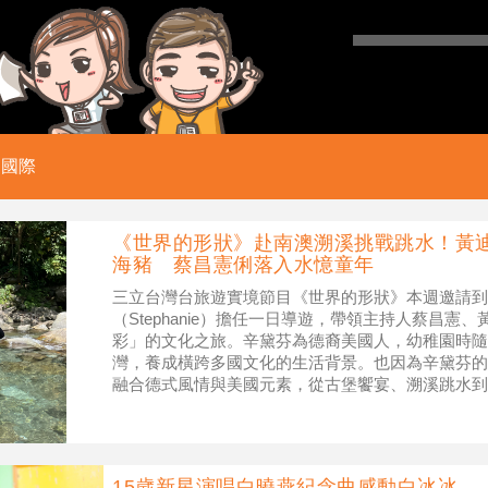
國際
《世界的形狀》赴南澳溯溪挑戰跳水！黃
海豬 蔡昌憲俐落入水憶童年
三立台灣台旅遊實境節目《世界的形狀》本週邀請到
（Stephanie）擔任一日導遊，帶領主持人蔡昌憲
彩」的文化之旅。辛黛芬為德裔美國人，幼稚園時隨
灣，養成橫跨多國文化的生活背景。也因為辛黛芬的
融合德式風情與美國元素，從古堡饗宴、溯溪跳水到
富、笑聲不斷，帶領觀眾感受最放鬆的
15歲新星演唱白曉燕紀念曲感動白冰冰 