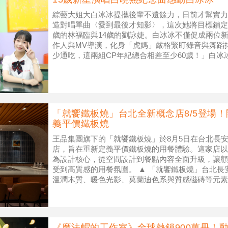
綜藝大姐大白冰冰提攜後輩不遺餘力，日前才幫實力
造對唱單曲〈愛到最後才知影〉，這次她將目標鎖定
歲的林福臨與14歲的劉詠婕。白冰冰不僅促成兩位
作人與MV導演，化身「虎媽」嚴格緊盯錄音與舞蹈
少通吃，這兩組CP年紀總合相差至少60歲！」白
動容，兩年前林福臨在民視《超
「就饗鐵板燒」台北全新概念店8/5登場！
義平價鐵板燒
王品集團旗下的「就饗鐵板燒」於8月5日在台北長
店，旨在重新定義平價鐵板燒的用餐體驗。這家店以
為設計核心，從空間設計到餐點內容全面升級，讓顧
受到高質感的用餐氛圍。 ▲ 「就饗鐵板燒」台北
溫潤木質、暖色光影、莫蘭迪色系與質感磁磚等元素
王品集團） 「就饗鐵板燒」長安東
《魔法帽的工作室》全球熱銷900萬冊！