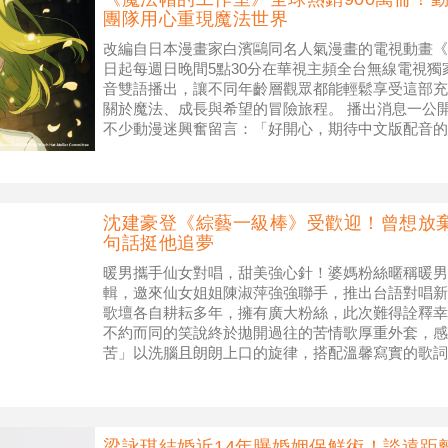
團隊用心重現魔法世界
改編自日本漫畫家白濱鷗同名人氣漫畫的電視動畫《
日起每週日晚間5點30分在華視主頻全台無線電視
音雙語播出，讓不同年齡層觀眾都能輕鬆享受這部充
關於魔法、成長與希望的冒險旅程。 播出消息一公開便
不少動漫迷興奮留言：「好開心，期待中文版配音的
網友驚喜表示：「不敢相信可
沈建豪登《綜藝一級棒》受歡迎！曾想放
句話挺他追夢
暖男攜手仙女對唱，甜美強心針！婆媽粉絲暱稱暖男
輯，邀來仙女姐姐陳淑萍強強聯手，推出台語對唱新
歌壇各自耕耘多年，擁有廣大粉絲，此次難得詮釋幸
不約而同的笑說終於拋開過往的苦情歌厚重外套，感
苦」以洗腦且朗朗上口的旋律，搭配溫馨寫實的歌詞
遇到風雨還是順境，都願意牽手相伴、相互扶持
梁詠琪結婚近14年曝婚姻保鮮術！談遠距