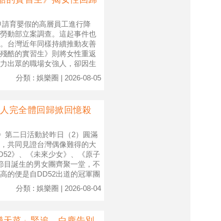
申請育嬰假的高層員工進行降
勞動部立案調查。這起事件也
。台灣近年同樣持續推動友善
殘酷的實習生》則將女性重返
力出眾的職場女強人，卻因生
分類 : 娛樂圈 | 2026-08-05
FUN 八人完全體回歸掀回憶殺
像相遇祭》第二日活動於昨日（2）圓滿
，共同見證台灣偶像難得的大
D52》、《未來少女》、《原子
節目誕生的男女團齊聚一堂，不
高的便是自DD52出道的冠軍團
分類 : 娛樂圈 | 2026-08-04
戀天菜」緊追 白鹿告別