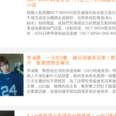
小說
韓國人氣男團NCT WISH日前受邀擔任味全龍主
不僅完成首次團體全員開球，也帶來精彩賽後演出，現
絲名）熱情應援。成員們充滿感染力的應援互動與精
更成為賽後熱門話題。活動現場，NCT WISH驚喜
布，9月5日將帶著粉絲見面會《NCT WISH 2ND ANNI
李濬榮「一天吃5餐」練壯演健美冠軍！鄭
斤 敬業體態全曝光
李濬榮、鄭恩地主演的浪漫喜劇《24小時健身房》
兩人不僅在劇中大談戀愛，戲外更為角色展開一場魔
己天生屬於吃不胖體質，為了詮釋世界級健美冠軍兼
五餐，以白飯、雞胸肉為主食，餐與餐之間肚子餓還
次重量訓練，就連拍攝空檔也因場景就在健身房，直
變成生活日常。 ▲ 李濬榮《24小
A-Lin曾想退出歌壇當全職媽媽！一句話