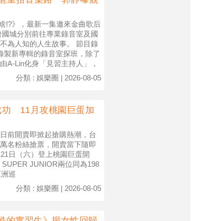
衝啥!?》，最新一集邀來金曲歌后
，曾國城分別前往專業錄音室及國
不為人知的人生故事。 節目錄
in錄製新專輯的錄音室探班，除了
A-Lin化身「見習主持人」，
分類 : 娛樂圈 | 2026-08-05
成功 11月攻桃園巨蛋加
83]高雄場日前開賣即掀起搶購熱潮，台
吸引數萬名粉絲搶票，開賣當下隨即
21日（六）登上桃園巨蛋開
ER JUNIOR兩位同為198
亞洲巡
分類 : 娛樂圈 | 2026-08-05
殘酷的實習生》揭女性回歸