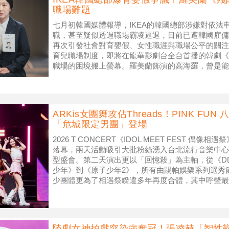
職場難題
七月初韓國媒體報導，IKEA的韓國總部涉嫌對依法
職，甚至疑似透過職場霸凌逼退，目前已遭韓國雇傭
再次引發社會對育嬰假、女性職涯與職場公平的關注
育兒職場制度，即將在龍華影劇台全台首播的韓劇《
職場的困境搬上螢幕。羅美蘭飾演的高海羅，曾是能
育離開職場七年，成為全職媽媽。七年後重
ARKis女團舞攻佔Threads！PINK 
「危城限定男團」登場
2026 T CONCERT《IDOL MEET FEST 偶
落幕，兩天活動吸引大批粉絲湧入台北流行音樂中心
型盛會。第二天演出更以「回憶殺」為主軸，從《D
少年》到《原子少年2》，所有由踢帕娛樂系列選秀
少團體更為了相遇祭睽違多年再度合體，其中呼聲最
G.
陸劇女神拍戲突染病奪冠！張凌赫「智性