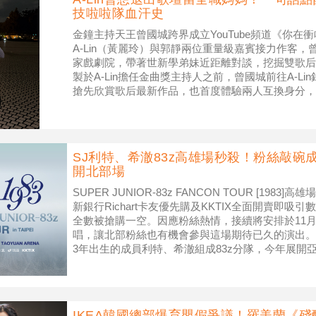
技啦啦隊血汗史
金鐘主持天王曾國城跨界成立YouTube頻道《你在
A-Lin（黃麗玲）與郭靜兩位重量級嘉賓接力作客
家戲劇院，帶著世新學弟妹近距離對談，挖掘雙歌后
製於A-Lin擔任金曲獎主持人之前，曾國城前往A-L
搶先欣賞歌后最新作品，也首度體驗兩人互換身分，由
反過
SJ利特、希澈83z高雄場秒殺！粉絲敲碗
開北部場
SUPER JUNIOR-83z FANCON TOUR [19
新銀行Richart卡友優先購及KKTIX全面開賣即
全數被搶購一空。因應粉絲熱情，接續將安排於11月
唱，讓北部粉絲也有機會參與這場期待已久的演出。 SUP
3年出生的成員利特、希澈組成83z分隊，今年展開
IKEA韓國總部爆育嬰假爭議！羅美蘭《